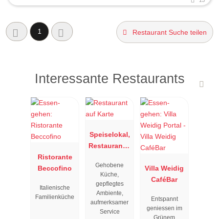
13
1
Restaurant Suche teilen
Interessante Restaurants
Speiselokal,
Restaurant "
Ristorante
Resengoerg
Gehobene
Beccofino
"
Villa Weidig
Küche,
CaféBar
gepflegtes
Italienische
Ambiente,
Familienküche
Entspannt
aufmerksamer
geniessen im
Service
Grünem