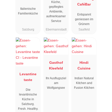
Küche,
CaféBar
gepflegtes
Italienische
Ambiente,
Familienküche
Entspannt
aufmerksamer
geniessen im
Service
Grünem
Salzburg
Ebermannstadt
Saalfeld
Gasthof
Hindi
Kleefeld
Cuisine
Levantine
Ihr Ausflugsziel
Indian Natural
taste
am
Kitchen and
Wolfgangsee
Fusion Kitchen
Die
levantinische
Küche in
Salzburg.
Fresh. Healthy.