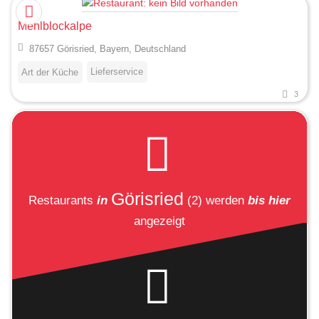
Mehlblockalpe
87657 Görisried, Bayern, Deutschland
Lieferservice
Art der Küche
3
Görisried
Restaurants
in
(2)
werden
bis hier
angezeigt