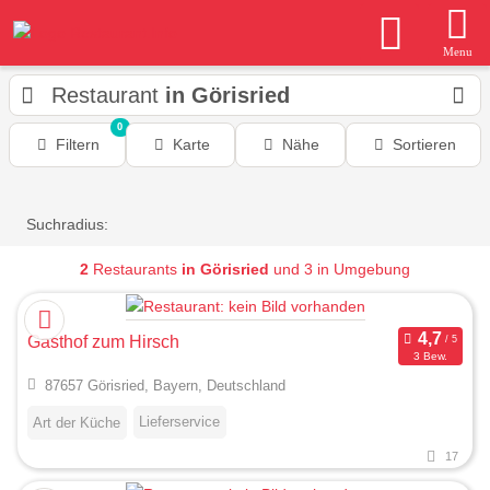
Menu
Restaurant
in Görisried
0
Filtern
Karte
Nähe
Sortieren
Suchradius:
2
Restaurants
in Görisried
und 3 in Umgebung
Gasthof zum Hirsch
3 Bew.
87657 Görisried, Bayern, Deutschland
Lieferservice
Art der Küche
17