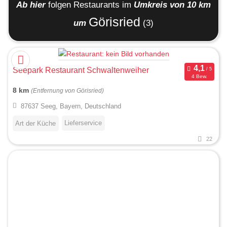
Ab hier
folgen
Restaurants
im
Umkreis von 10 km
Görisried
um
(3)
Seepark Restaurant Schwaltenweiher
4 Bew.
8 km
(Entfernung von Görisried)
87637 Seeg, Bayern, Deutschland
Lieferservice
Art der Küche
22