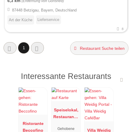
6,3 km
(Entfernung von Görisried)
87448 Betzigau, Bayern, Deutschland
Lieferservice
Art der Küche
8
1
Restaurant Suche teilen
Interessante Restaurants
Speiselokal,
Restaurant "
Ristorante
Resengoerg
Gehobene
Beccofino
"
Villa Weidig