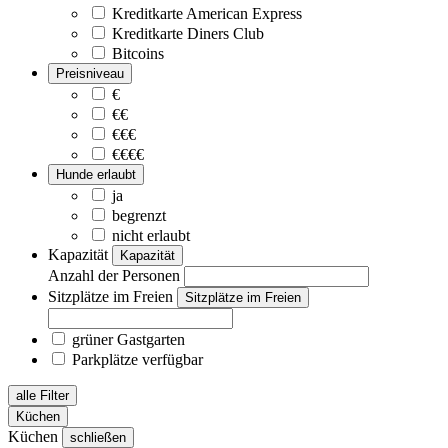
Kreditkarte American Express
Kreditkarte Diners Club
Bitcoins
Preisniveau
€
€€
€€€
€€€€
Hunde erlaubt
ja
begrenzt
nicht erlaubt
Kapazität
Kapazität
Anzahl der Personen
Sitzplätze im Freien
Sitzplätze im Freien
grüner Gastgarten
Parkplätze verfügbar
alle Filter
Küchen
Küchen
schließen