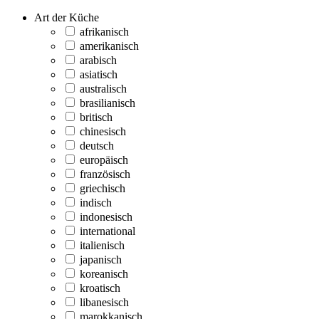
Art der Küche
afrikanisch
amerikanisch
arabisch
asiatisch
australisch
brasilianisch
britisch
chinesisch
deutsch
europäisch
französisch
griechisch
indisch
indonesisch
international
italienisch
japanisch
koreanisch
kroatisch
libanesisch
marokkanisch