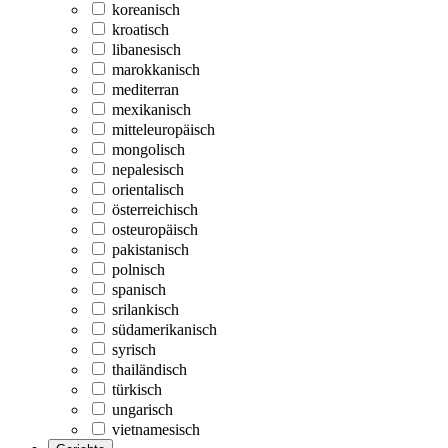
koreanisch
kroatisch
libanesisch
marokkanisch
mediterran
mexikanisch
mitteleuropäisch
mongolisch
nepalesisch
orientalisch
österreichisch
osteuropäisch
pakistanisch
polnisch
spanisch
srilankisch
südamerikanisch
syrisch
thailändisch
türkisch
ungarisch
vietnamesisch