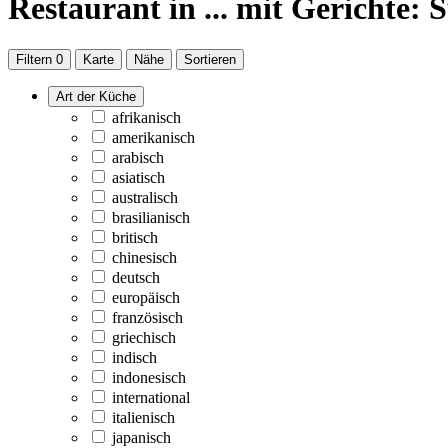
Restaurant
in ...
mit Gerichte: 
Filtern
0
Karte
Nähe
Sortieren
Art der Küche
afrikanisch
amerikanisch
arabisch
asiatisch
australisch
brasilianisch
britisch
chinesisch
deutsch
europäisch
französisch
griechisch
indisch
indonesisch
international
italienisch
japanisch