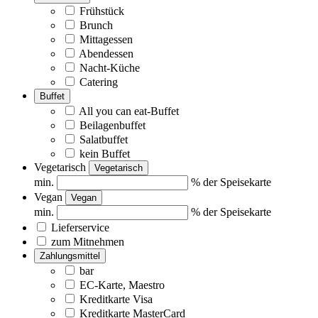
Frühstück
Brunch
Mittagessen
Abendessen
Nacht-Küche
Catering
Buffet
All you can eat-Buffet
Beilagenbuffet
Salatbuffet
kein Buffet
Vegetarisch
Vegetarisch
min.
% der Speisekarte
Vegan
Vegan
min.
% der Speisekarte
Lieferservice
zum Mitnehmen
Zahlungsmittel
bar
EC-Karte, Maestro
Kreditkarte Visa
Kreditkarte MasterCard