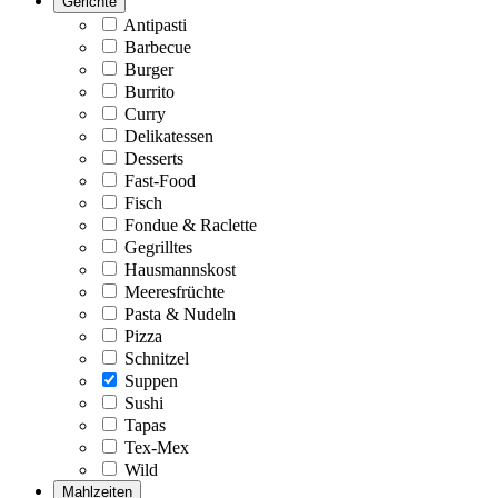
Gerichte
Antipasti
Barbecue
Burger
Burrito
Curry
Delikatessen
Desserts
Fast-Food
Fisch
Fondue & Raclette
Gegrilltes
Hausmannskost
Meeresfrüchte
Pasta & Nudeln
Pizza
Schnitzel
Suppen
Sushi
Tapas
Tex-Mex
Wild
Mahlzeiten