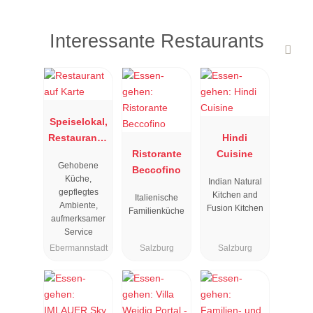
Interessante Restaurants
Speiselokal,
Restaurant "
Hindi
Resengoerg
Ristorante
Cuisine
Gehobene
"
Beccofino
Küche,
Indian Natural
gepflegtes
Kitchen and
Italienische
Ambiente,
Fusion Kitchen
Familienküche
aufmerksamer
Service
Ebermannstadt
Salzburg
Salzburg