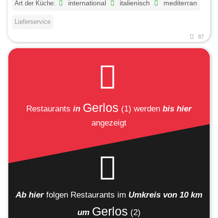
Art der Küche:
international
italienisch
mediterran
Lieferservice
87
Gerlos
Restaurants
in
(1)
werden
bis hier
angezeigt
Ab hier
folgen
Restaurants
im
Umkreis von 10 km
Gerlos
um
(2)