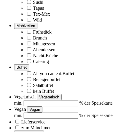
Sushi
Tapas
Tex-Mex
Wild
Mahlzeiten
Frühstück
Brunch
Mittagessen
Abendessen
Nacht-Küche
Catering
Buffet
All you can eat-Buffet
Beilagenbuffet
Salatbuffet
kein Buffet
Vegetarisch
Vegetarisch
min.
% der Speisekarte
Vegan
Vegan
min.
% der Speisekarte
Lieferservice
zum Mitnehmen