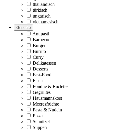
thailändisch
türkisch
ungarisch
vietnamesisch
Gerichte
Antipasti
Barbecue
Burger
Burrito
Curry
Delikatessen
Desserts
Fast-Food
Fisch
Fondue & Raclette
Gegrilltes
Hausmannskost
Meeresfrüchte
Pasta & Nudeln
Pizza
Schnitzel
Suppen