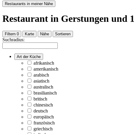
Restaurants in meiner Nähe
Restaurant
in Gerstungen
und
Filtern
0
Karte
Nähe
Sortieren
Suchradius:
Art der Küche
afrikanisch
amerikanisch
arabisch
asiatisch
australisch
brasilianisch
britisch
chinesisch
deutsch
europäisch
französisch
griechisch