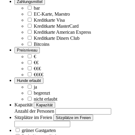
Zahlungsmittel
bar
EC-Karte, Maestro
Kreditkarte Visa
Kreditkarte MasterCard
Kreditkarte American Express
Kreditkarte Diners Club
Bitcoins
Preisniveau
€
€€
€€€
€€€€
Hunde erlaubt
ja
begrenzt
nicht erlaubt
Kapazität
Kapazität
Anzahl der Personen
Sitzplätze im Freien
Sitzplätze im Freien
grüner Gastgarten