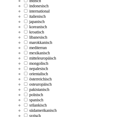
indisch
indonesisch
international
italienisch
japanisch
koreanisch
kroatisch
libanesisch
marokkanisch
mediterran
mexikanisch
mitteleuropäisch
mongolisch
nepalesisch
orientalisch
österreichisch
osteuropäisch
pakistanisch
polnisch
spanisch
srilankisch
südamerikanisch
syrisch