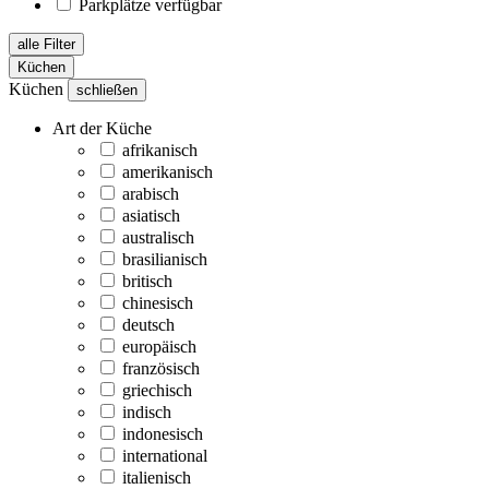
Parkplätze verfügbar
alle Filter
Küchen
Küchen
schließen
Art der Küche
afrikanisch
amerikanisch
arabisch
asiatisch
australisch
brasilianisch
britisch
chinesisch
deutsch
europäisch
französisch
griechisch
indisch
indonesisch
international
italienisch