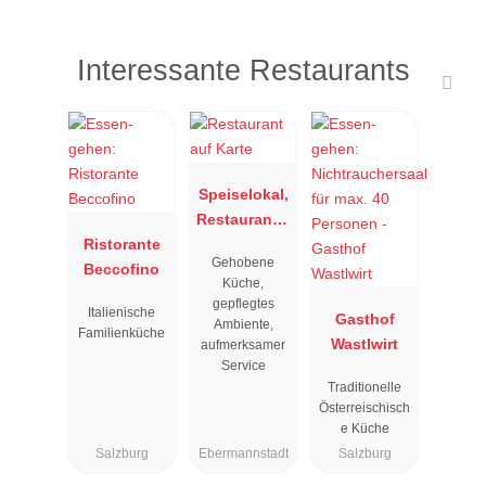
Interessante Restaurants
Speiselokal,
Restaurant "
Ristorante
Resengoerg
Gehobene
Beccofino
"
Küche,
gepflegtes
Italienische
Gasthof
Ambiente,
Familienküche
Wastlwirt
aufmerksamer
Service
Traditionelle
Österreischisch
e Küche
Salzburg
Ebermannstadt
Salzburg