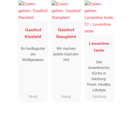
Gasthof
Gasthof
Kleefeld
Stanglwirt
Levantine
Ihr Ausflugsziel
Wir machen
taste
am
jedem Gast den
Wolfgangsee
Hof
Die
levantinische
Küche in
Salzburg.
Fresh. Healthy.
Lifestyle
Strobl
Going
Salzburg