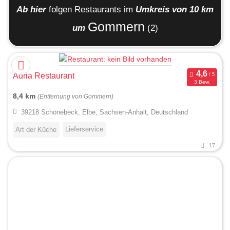
Ab hier
folgen
Restaurants
im
Umkreis von 10 km
Gommern
um
(2)
Adria Restaurant
3 Bew.
8,4 km
(Entfernung von Gommern)
39218 Schönebeck, Elbe, Sachsen-Anhalt, Deutschland
Lieferservice
Art der Küche
17