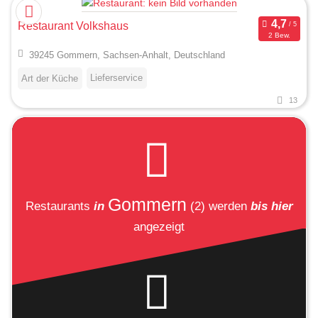
Restaurant Volkshaus
2 Bew.
39245 Gommern, Sachsen-Anhalt, Deutschland
Lieferservice
Art der Küche
13
Gommern
Restaurants
in
(2)
werden
bis hier
angezeigt