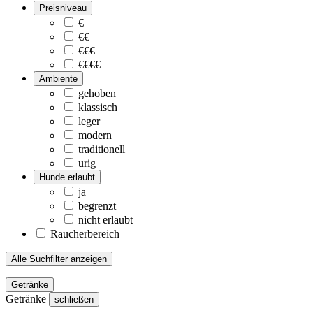
Preisniveau
€
€€
€€€
€€€€
Ambiente
gehoben
klassisch
leger
modern
traditionell
urig
Hunde erlaubt
ja
begrenzt
nicht erlaubt
Raucherbereich
Alle Suchfilter anzeigen
Getränke
Getränke
schließen