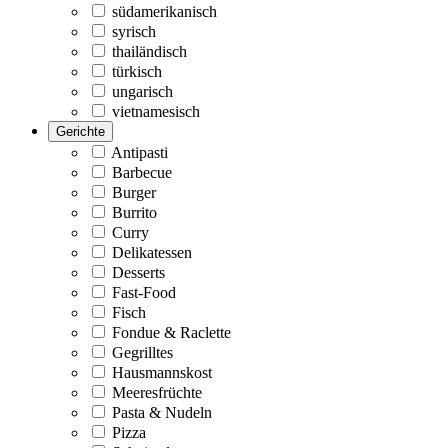
südamerikanisch
syrisch
thailändisch
türkisch
ungarisch
vietnamesisch
Gerichte
Antipasti
Barbecue
Burger
Burrito
Curry
Delikatessen
Desserts
Fast-Food
Fisch
Fondue & Raclette
Gegrilltes
Hausmannskost
Meeresfrüchte
Pasta & Nudeln
Pizza