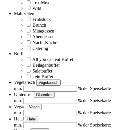
Tex-Mex
Wild
Mahlzeiten
Frühstück
Brunch
Mittagessen
Abendessen
Nacht-Küche
Catering
Buffet
All you can eat-Buffet
Beilagenbuffet
Salatbuffet
kein Buffet
Vegetarisch
Vegetarisch
min.
% der Speisekarte
Glutenfrei
Glutenfrei
min.
% der Speisekarte
Vegan
Vegan
min.
% der Speisekarte
Halal
Halal
min.
% der Speisekarte