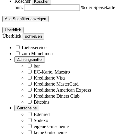
Koscher
Koscher
min.
% der Speisekarte
Alle Suchfilter anzeigen
Überblick
Überblick
schließen
Lieferservice
zum Mitnehmen
Zahlungsmittel
bar
EC-Karte, Maestro
Kreditkarte Visa
Kreditkarte MasterCard
Kreditkarte American Express
Kreditkarte Diners Club
Bitcoins
Gutscheine
Edenred
Sodexo
eigene Gutscheine
keine Gutscheine