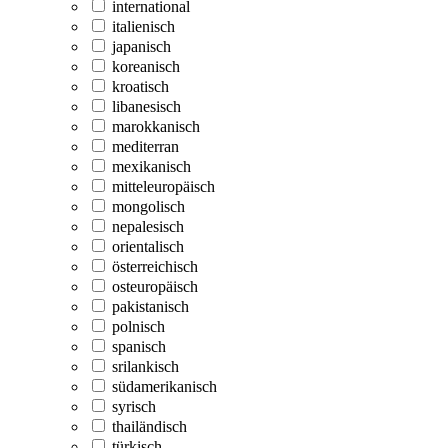
international
italienisch
japanisch
koreanisch
kroatisch
libanesisch
marokkanisch
mediterran
mexikanisch
mitteleuropäisch
mongolisch
nepalesisch
orientalisch
österreichisch
osteuropäisch
pakistanisch
polnisch
spanisch
srilankisch
südamerikanisch
syrisch
thailändisch
türkisch