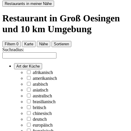
Restaurants in meiner Nähe
Restaurant
in Groß Oesingen
und
10
km Umgebung
Filtern
0
Karte
Nähe
Sortieren
Suchradius:
Art der Küche
afrikanisch
amerikanisch
arabisch
asiatisch
australisch
brasilianisch
britisch
chinesisch
deutsch
europäisch
französisch