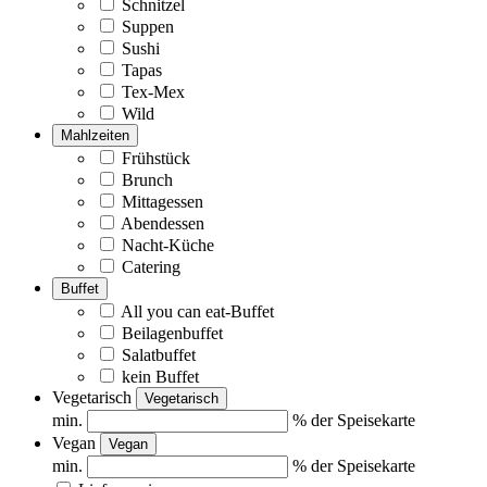
Schnitzel
Suppen
Sushi
Tapas
Tex-Mex
Wild
Mahlzeiten
Frühstück
Brunch
Mittagessen
Abendessen
Nacht-Küche
Catering
Buffet
All you can eat-Buffet
Beilagenbuffet
Salatbuffet
kein Buffet
Vegetarisch
Vegetarisch
min.
% der Speisekarte
Vegan
Vegan
min.
% der Speisekarte