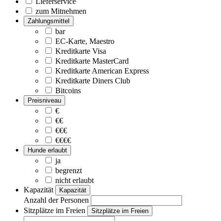
Lieferservice
zum Mitnehmen
Zahlungsmittel
bar
EC-Karte, Maestro
Kreditkarte Visa
Kreditkarte MasterCard
Kreditkarte American Express
Kreditkarte Diners Club
Bitcoins
Preisniveau
€
€€
€€€
€€€€
Hunde erlaubt
ja
begrenzt
nicht erlaubt
Kapazität
Kapazität
Anzahl der Personen
Sitzplätze im Freien
Sitzplätze im Freien