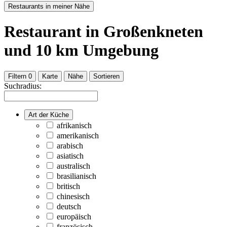
Restaurants in meiner Nähe
Restaurant
in Großenkneten
und
10
km Umgebung
Filtern
0
Karte
Nähe
Sortieren
Suchradius:
Art der Küche
afrikanisch
amerikanisch
arabisch
asiatisch
australisch
brasilianisch
britisch
chinesisch
deutsch
europäisch
französisch