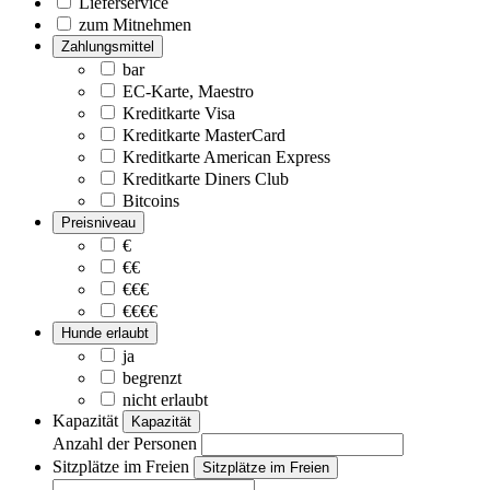
Lieferservice
zum Mitnehmen
Zahlungsmittel
bar
EC-Karte, Maestro
Kreditkarte Visa
Kreditkarte MasterCard
Kreditkarte American Express
Kreditkarte Diners Club
Bitcoins
Preisniveau
€
€€
€€€
€€€€
Hunde erlaubt
ja
begrenzt
nicht erlaubt
Kapazität
Kapazität
Anzahl der Personen
Sitzplätze im Freien
Sitzplätze im Freien