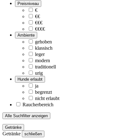
Preisniveau
€
€€
€€€
€€€€
Ambiente
gehoben
klassisch
leger
modern
traditionell
urig
Hunde erlaubt
ja
begrenzt
nicht erlaubt
Raucherbereich
Alle Suchfilter anzeigen
Getränke
Getränke
schließen