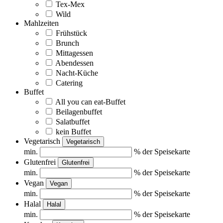
Tex-Mex
Wild
Mahlzeiten
Frühstück
Brunch
Mittagessen
Abendessen
Nacht-Küche
Catering
Buffet
All you can eat-Buffet
Beilagenbuffet
Salatbuffet
kein Buffet
Vegetarisch
Vegetarisch
min.
% der Speisekarte
Glutenfrei
Glutenfrei
min.
% der Speisekarte
Vegan
Vegan
min.
% der Speisekarte
Halal
Halal
min.
% der Speisekarte