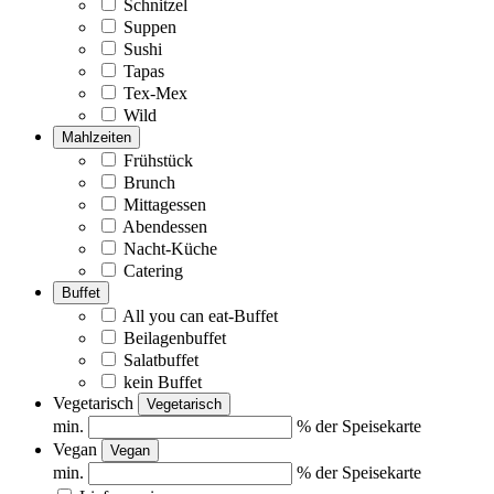
Schnitzel
Suppen
Sushi
Tapas
Tex-Mex
Wild
Mahlzeiten
Frühstück
Brunch
Mittagessen
Abendessen
Nacht-Küche
Catering
Buffet
All you can eat-Buffet
Beilagenbuffet
Salatbuffet
kein Buffet
Vegetarisch
Vegetarisch
min.
% der Speisekarte
Vegan
Vegan
min.
% der Speisekarte