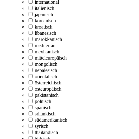
international
italienisch
japanisch
koreanisch
kroatisch
libanesisch
marokkanisch
mediterran
mexikanisch
mitteleuropäisch
mongolisch
nepalesisch
orientalisch
österreichisch
osteuropäisch
pakistanisch
polnisch
spanisch
srilankisch
südamerikanisch
syrisch
thailändisch
türkisch