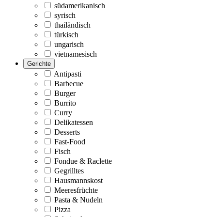
südamerikanisch
syrisch
thailändisch
türkisch
ungarisch
vietnamesisch
Gerichte
Antipasti
Barbecue
Burger
Burrito
Curry
Delikatessen
Desserts
Fast-Food
Fisch
Fondue & Raclette
Gegrilltes
Hausmannskost
Meeresfrüchte
Pasta & Nudeln
Pizza