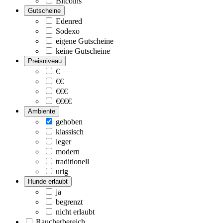
Bitcoins
Gutscheine
Edenred
Sodexo
eigene Gutscheine
keine Gutscheine
Preisniveau
€
€€
€€€
€€€€
Ambiente
gehoben
klassisch
leger
modern
traditionell
urig
Hunde erlaubt
ja
begrenzt
nicht erlaubt
Raucherbereich