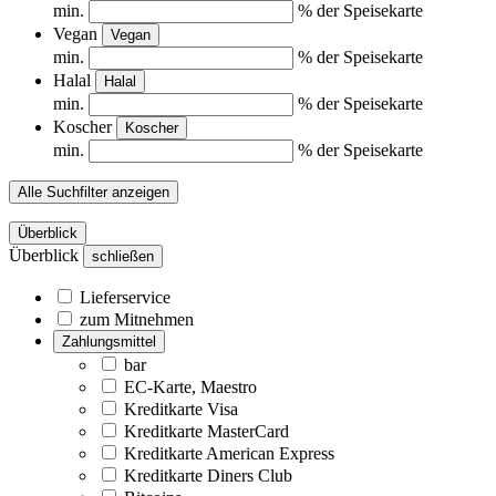
min.
% der Speisekarte
Vegan
Vegan
min.
% der Speisekarte
Halal
Halal
min.
% der Speisekarte
Koscher
Koscher
min.
% der Speisekarte
Alle Suchfilter anzeigen
Überblick
Überblick
schließen
Lieferservice
zum Mitnehmen
Zahlungsmittel
bar
EC-Karte, Maestro
Kreditkarte Visa
Kreditkarte MasterCard
Kreditkarte American Express
Kreditkarte Diners Club