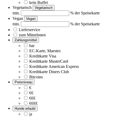
kein Buffet
Vegetarisch
Vegetarisch
min.
% der Speisekarte
Vegan
Vegan
min.
% der Speisekarte
Lieferservice
zum Mitnehmen
Zahlungsmittel
bar
EC-Karte, Maestro
Kreditkarte Visa
Kreditkarte MasterCard
Kreditkarte American Express
Kreditkarte Diners Club
Bitcoins
Preisniveau
€
€€
€€€
€€€€
Hunde erlaubt
ja