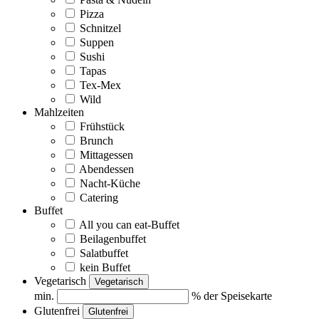
Pizza
Schnitzel
Suppen
Sushi
Tapas
Tex-Mex
Wild
Mahlzeiten
Frühstück
Brunch
Mittagessen
Abendessen
Nacht-Küche
Catering
Buffet
All you can eat-Buffet
Beilagenbuffet
Salatbuffet
kein Buffet
Vegetarisch
Vegetarisch
min.
% der Speisekarte
Glutenfrei
Glutenfrei