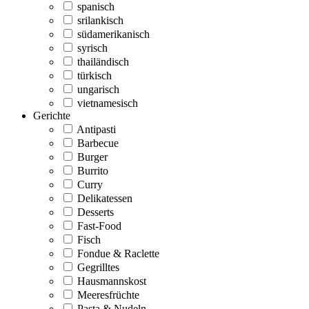
spanisch
srilankisch
südamerikanisch
syrisch
thailändisch
türkisch
ungarisch
vietnamesisch
Gerichte
Antipasti
Barbecue
Burger
Burrito
Curry
Delikatessen
Desserts
Fast-Food
Fisch
Fondue & Raclette
Gegrilltes
Hausmannskost
Meeresfrüchte
Pasta & Nudeln