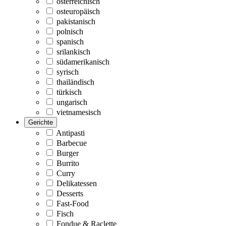
österreichisch
osteuropäisch
pakistanisch
polnisch
spanisch
srilankisch
südamerikanisch
syrisch
thailändisch
türkisch
ungarisch
vietnamesisch
Gerichte
Antipasti
Barbecue
Burger
Burrito
Curry
Delikatessen
Desserts
Fast-Food
Fisch
Fondue & Raclette