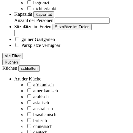
begrenzt
nicht erlaubt
Kapazität
Kapazität
Anzahl der Personen
Sitzplätze im Freien
Sitzplätze im Freien
grüner Gastgarten
Parkplätze verfügbar
alle Filter
Küchen
Küchen
schließen
Art der Küche
afrikanisch
amerikanisch
arabisch
asiatisch
australisch
brasilianisch
britisch
chinesisch
deutsch