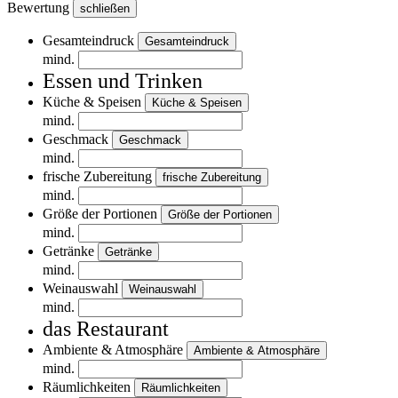
Bewertung
schließen
Gesamteindruck
Gesamteindruck
mind.
Essen und Trinken
Küche & Speisen
Küche & Speisen
mind.
Geschmack
Geschmack
mind.
frische Zubereitung
frische Zubereitung
mind.
Größe der Portionen
Größe der Portionen
mind.
Getränke
Getränke
mind.
Weinauswahl
Weinauswahl
mind.
das Restaurant
Ambiente & Atmosphäre
Ambiente & Atmosphäre
mind.
Räumlichkeiten
Räumlichkeiten