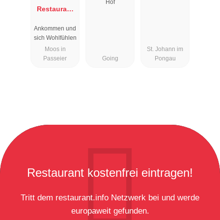
Hof
Restaurant
Rosmarie
Ankommen und
sich Wohlfühlen
Moos in
St. Johann im
Passeier
Going
Pongau
Restaurant kostenfrei eintragen!
Tritt dem restaurant.info Netzwerk bei und werde
europaweit gefunden.