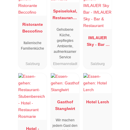
Speiselokal,
Restaurant "
Ristorante
Resengoerg
Gehobene
Beccofino
"
Küche,
IMLAUER
gepflegtes
Italienische
Sky - Bar &
Ambiente,
Familienküche
Restaurant
aufmerksamer
Service
Salzburg
Ebermannstadt
Salzburg
Gasthof
Hotel Lerch
Stanglwirt
Wir machen
jedem Gast den
Hotel -