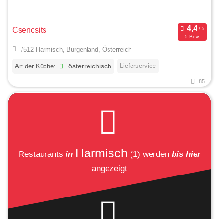
Csencsits
5 Bew.
7512 Harmisch, Burgenland, Österreich
Lieferservice
Art der Küche:
österreichisch
85
Harmisch
Restaurants
in
(1)
werden
bis hier
angezeigt