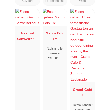
Salzburg
Ebermannstadt
Wien
Gasthof
Marco Polo
Schweizerha
Tre
us
"Leistung ist
unsere
Werbung!"
Grand-Café
&
Restaurant
Restaurant mit
Zauner
Gastgarten