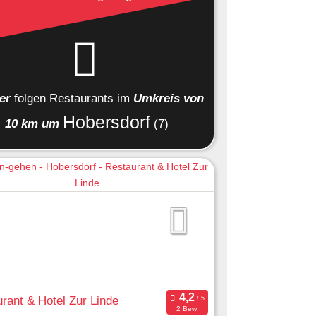
ier
folgen
Restaurants
im
Umkreis von
Hobersdorf
10 km um
(7)
rant & Hotel Zur Linde
2 Bew.