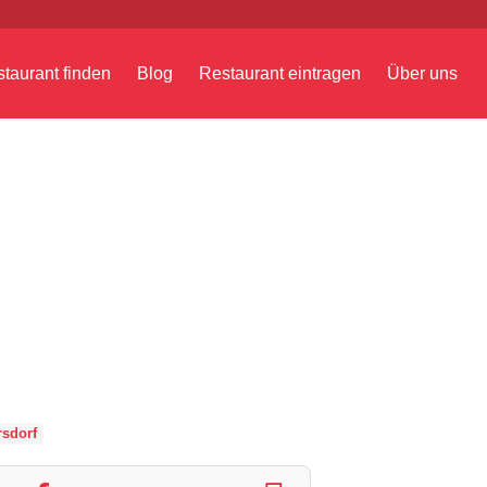
taurant finden
Blog
Restaurant eintragen
Über uns
sdorf