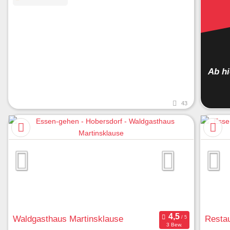
Ab h
43
Waldgasthaus Martinsklause
Restau
3 Bew.