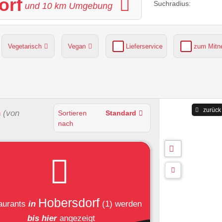
orf
Suchradius:
und
10
km Umgebung
Vegetarisch
Vegan
Lieferservice
zum Mit
grüner Gastgarten
Parkplätze verfügbar
zurück
n
(von
Sortieren
Standard
nach
Hobersdorf
aurants
in
(1)
werden
bis hier
angezeigt