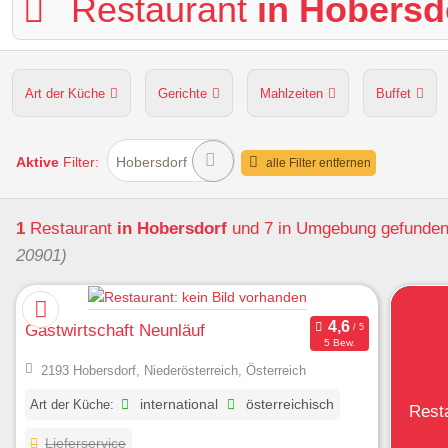
Restaurant
in Hobersd
Art der Küche
Gerichte
Mahlzeiten
Buffet
Hunde erlaubt
Kapazität
Sitzplätze im Freien
Aktive
Filter:
Hobersdorf
alle Filter entfernen
1
Restaurant
in Hobersdorf
und 7 in Umgebung
gefunde
20901)
Gastwirtschaft Neunläuf
5 Bew.
2193 Hobersdorf, Niederösterreich, Österreich
Art der Küche:
international
österreichisch
Rest
Lieferservice