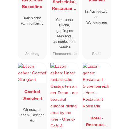
Speiselokal,
Beccofino
Restaurant "
Ihr Ausflugsziel
Resengoerg
am
Italienische
Gehobene
"
Wolfgangsee
Familienküche
Küche,
gepflegtes
Ambiente,
aufmerksamer
Service
Salzburg
Ebermannstadt
Strobl
Gasthof
Stanglwirt
Wir machen
jedem Gast den
Hotel -
Hof
Restaurant