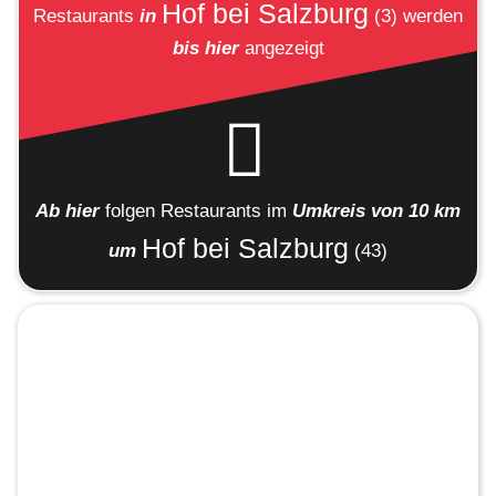
Hof bei Salzburg
Restaurants
in
(3)
werden
bis hier
angezeigt
Ab hier
folgen
Restaurants
im
Umkreis von 10 km
Hof bei Salzburg
um
(43)