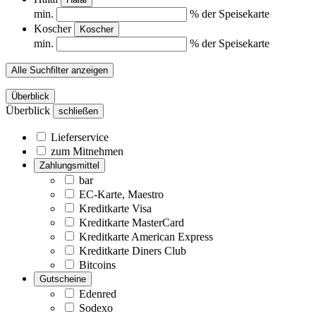
min.
% der Speisekarte
Koscher
Koscher
min.
% der Speisekarte
Alle Suchfilter anzeigen
Überblick
Überblick
schließen
Lieferservice
zum Mitnehmen
Zahlungsmittel
bar
EC-Karte, Maestro
Kreditkarte Visa
Kreditkarte MasterCard
Kreditkarte American Express
Kreditkarte Diners Club
Bitcoins
Gutscheine
Edenred
Sodexo