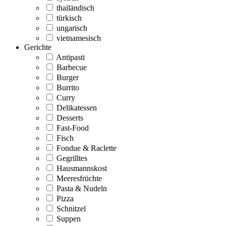
thailändisch
türkisch
ungarisch
vietnamesisch
Gerichte
Antipasti
Barbecue
Burger
Burrito
Curry
Delikatessen
Desserts
Fast-Food
Fisch
Fondue & Raclette
Gegrilltes
Hausmannskost
Meeresfrüchte
Pasta & Nudeln
Pizza
Schnitzel
Suppen