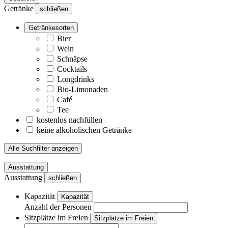
Getränke
schließen
Getränkesorten
Bier
Wein
Schnäpse
Cocktails
Longdrinks
Bio-Limonaden
Café
Tee
kostenlos nachfüllen
keine alkoholischen Getränke
Alle Suchfilter anzeigen
Ausstattung
Ausstattung
schließen
Kapazität
Kapazität
Anzahl der Personen
Sitzplätze im Freien
Sitzplätze im Freien