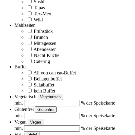
Sushi
Tapas
Tex-Mex
Wild
Mahlzeiten
Frühstück
Brunch
Mittagessen
Abendessen
Nacht-Küche
Catering
Buffet
All you can eat-Buffet
Beilagenbuffet
Salatbuffet
kein Buffet
Vegetarisch
Vegetarisch
min.
% der Speisekarte
Glutenfrei
Glutenfrei
min.
% der Speisekarte
Vegan
Vegan
min.
% der Speisekarte
Halal
Halal