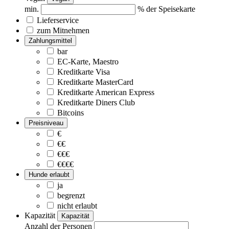
min.
% der Speisekarte
Lieferservice
zum Mitnehmen
Zahlungsmittel
bar
EC-Karte, Maestro
Kreditkarte Visa
Kreditkarte MasterCard
Kreditkarte American Express
Kreditkarte Diners Club
Bitcoins
Preisniveau
€
€€
€€€
€€€€
Hunde erlaubt
ja
begrenzt
nicht erlaubt
Kapazität
Kapazität
Anzahl der Personen