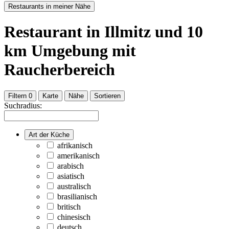
Restaurants in meiner Nähe
Restaurant
in Illmitz
und
10
km Umgebung
mit
Raucherbereich
Filtern
0
Karte
Nähe
Sortieren
Suchradius:
Art der Küche
afrikanisch
amerikanisch
arabisch
asiatisch
australisch
brasilianisch
britisch
chinesisch
deutsch