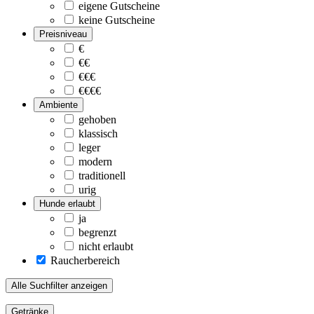
eigene Gutscheine
keine Gutscheine
Preisniveau
€
€€
€€€
€€€€
Ambiente
gehoben
klassisch
leger
modern
traditionell
urig
Hunde erlaubt
ja
begrenzt
nicht erlaubt
Raucherbereich
Alle Suchfilter anzeigen
Getränke