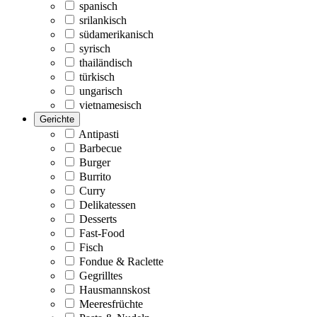
spanisch
srilankisch
südamerikanisch
syrisch
thailändisch
türkisch
ungarisch
vietnamesisch
Gerichte
Antipasti
Barbecue
Burger
Burrito
Curry
Delikatessen
Desserts
Fast-Food
Fisch
Fondue & Raclette
Gegrilltes
Hausmannskost
Meeresfrüchte