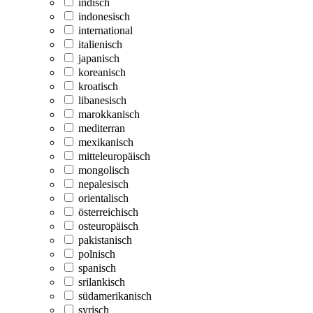
indisch
indonesisch
international
italienisch
japanisch
koreanisch
kroatisch
libanesisch
marokkanisch
mediterran
mexikanisch
mitteleuropäisch
mongolisch
nepalesisch
orientalisch
österreichisch
osteuropäisch
pakistanisch
polnisch
spanisch
srilankisch
südamerikanisch
syrisch