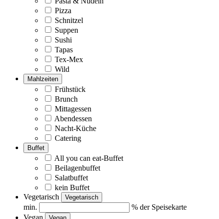
Pasta & Nudeln
Pizza
Schnitzel
Suppen
Sushi
Tapas
Tex-Mex
Wild
Mahlzeiten
Frühstück
Brunch
Mittagessen
Abendessen
Nacht-Küche
Catering
Buffet
All you can eat-Buffet
Beilagenbuffet
Salatbuffet
kein Buffet
Vegetarisch
Vegetarisch
min.
% der Speisekarte
Vegan
Vegan