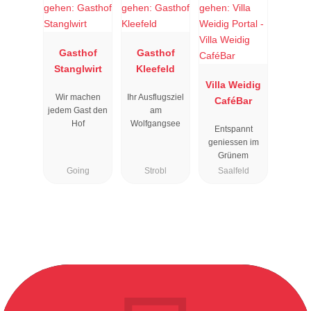
Gasthof
Gasthof
Stanglwirt
Kleefeld
Villa Weidig
Wir machen
Ihr Ausflugsziel
CaféBar
jedem Gast den
am
Hof
Wolfgangsee
Entspannt
geniessen im
Grünem
Going
Strobl
Saalfeld