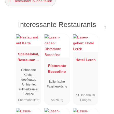
Restaurant Suche teilen
Interessante Restaurants
Speiselokal,
Restaurant "
Hotel Lerch
Resengoerg
Ristorante
Gehobene
"
Beccofino
Küche,
gepflegtes
Italienische
Ambiente,
Familienküche
aufmerksamer
Service
St. Johann im
Ebermannstadt
Salzburg
Pongau