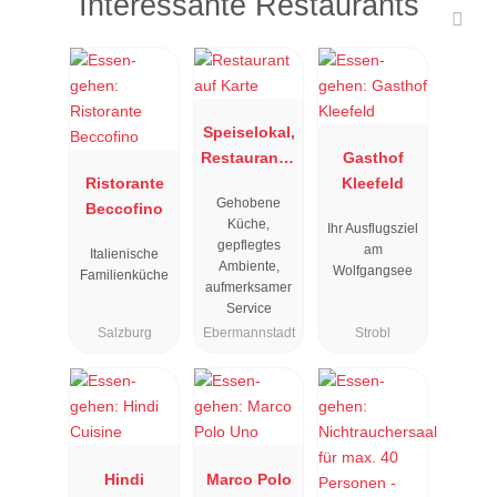
Interessante Restaurants
Speiselokal,
Restaurant "
Gasthof
Ristorante
Resengoerg
Kleefeld
Gehobene
Beccofino
"
Küche,
Ihr Ausflugsziel
gepflegtes
am
Italienische
Ambiente,
Wolfgangsee
Familienküche
aufmerksamer
Service
Salzburg
Ebermannstadt
Strobl
Hindi
Marco Polo