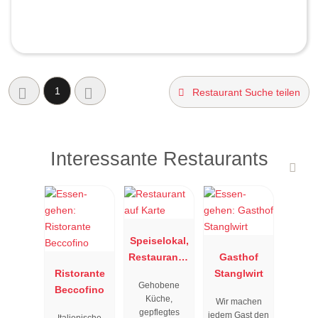
1
Restaurant Suche teilen
Interessante Restaurants
Speiselokal,
Restaurant "
Gasthof
Ristorante
Resengoerg
Stanglwirt
Gehobene
Beccofino
"
Küche,
Wir machen
gepflegtes
jedem Gast den
Italienische