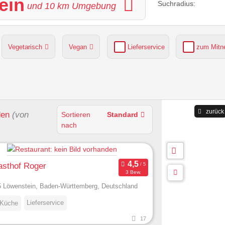
ein
Suchradius:
und
10
km Umgebung
Vegetarisch
Vegan
Lieferservice
zum Mit
grüner Gastgarten
Parkplätze verfügbar
zurück
den
(von
Sortieren
Standard
nach
asthof Roger
3 Bew.
 Löwenstein, Baden-Württemberg, Deutschland
Lieferservice
 Küche
17