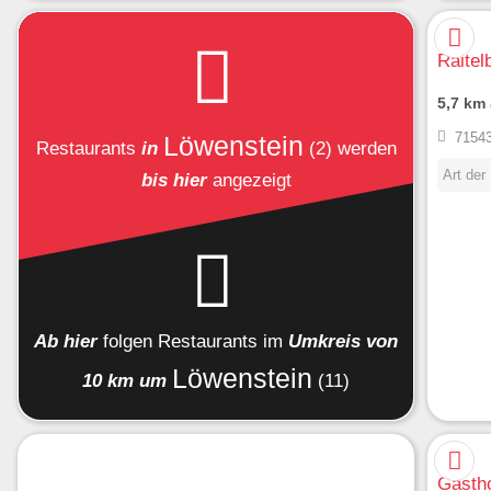
Raitel
5,7 km
71543
Löwenstein
Restaurants
in
(2)
werden
Art der
bis hier
angezeigt
Ab hier
folgen
Restaurants
im
Umkreis von
Löwenstein
10 km um
(11)
Gasth