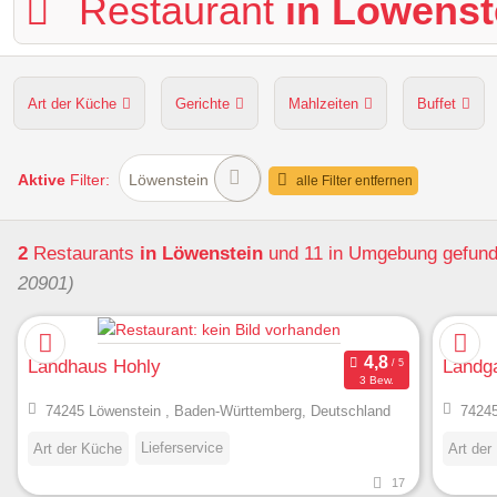
Restaurant
in Löwenst
Art der Küche
Gerichte
Mahlzeiten
Buffet
Hunde erlaubt
Kapazität
Sitzplätze im Freien
Aktive
Filter:
Löwenstein
alle Filter entfernen
2
Restaurants
in Löwenstein
und 11 in Umgebung
gefun
20901)
Landhaus Hohly
Landg
3 Bew.
74245 Löwenstein , Baden-Württemberg, Deutschland
74245
Lieferservice
Art der Küche
Art der
17