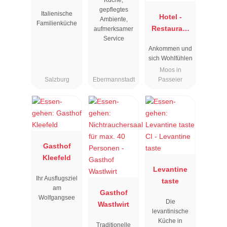
Küche,
gepflegtes
Italienische
Hotel -
Ambiente,
Familienküche
Restaurant
aufmerksamer
Service
Rosmarie
Ankommen und
sich Wohlfühlen
Moos in
Salzburg
Ebermannstadt
Passeier
Gasthof
Kleefeld
Levantine
Ihr Ausflugsziel
taste
am
Gasthof
Wolfgangsee
Die
Wastlwirt
levantinische
Küche in
Traditionelle