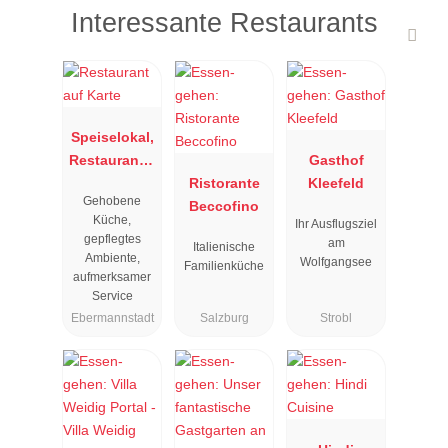
Interessante Restaurants
Speiselokal,
Restaurant "
Gasthof
Resengoerg
Ristorante
Kleefeld
Gehobene
"
Beccofino
Küche,
Ihr Ausflugsziel
gepflegtes
am
Italienische
Ambiente,
Wolfgangsee
Familienküche
aufmerksamer
Service
Ebermannstadt
Salzburg
Strobl