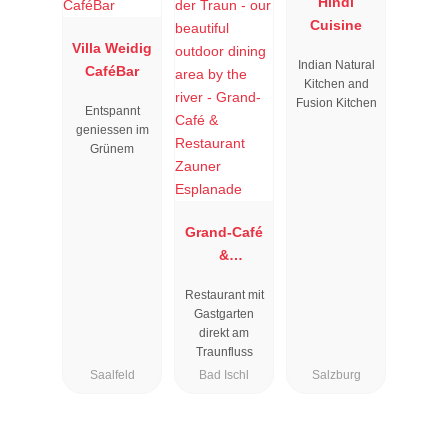
Hindi
Cuisine
Villa Weidig
Indian Natural
CaféBar
Kitchen and
Fusion Kitchen
Entspannt
geniessen im
Grünem
Grand-Café
&
Restaurant
Restaurant mit
Zauner
Gastgarten
Esplanade
direkt am
Traunfluss
Saalfeld
Bad Ischl
Salzburg