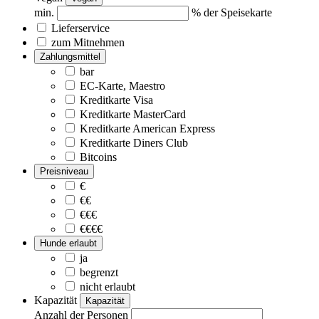
min.
% der Speisekarte
Lieferservice
zum Mitnehmen
Zahlungsmittel
bar
EC-Karte, Maestro
Kreditkarte Visa
Kreditkarte MasterCard
Kreditkarte American Express
Kreditkarte Diners Club
Bitcoins
Preisniveau
€
€€
€€€
€€€€
Hunde erlaubt
ja
begrenzt
nicht erlaubt
Kapazität
Kapazität
Anzahl der Personen