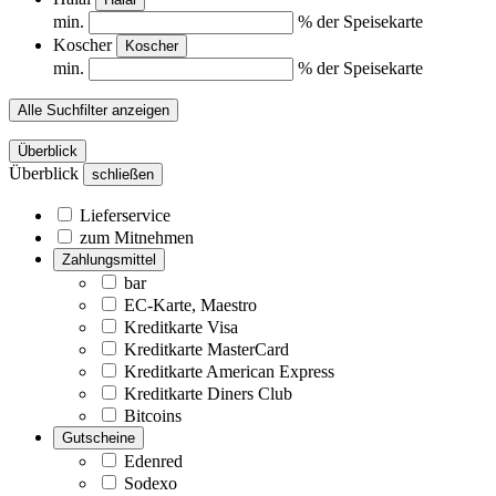
min.
% der Speisekarte
Koscher
Koscher
min.
% der Speisekarte
Alle Suchfilter anzeigen
Überblick
Überblick
schließen
Lieferservice
zum Mitnehmen
Zahlungsmittel
bar
EC-Karte, Maestro
Kreditkarte Visa
Kreditkarte MasterCard
Kreditkarte American Express
Kreditkarte Diners Club
Bitcoins
Gutscheine
Edenred
Sodexo