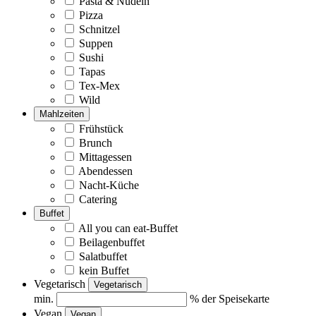
Pasta & Nudeln
Pizza
Schnitzel
Suppen
Sushi
Tapas
Tex-Mex
Wild
Mahlzeiten
Frühstück
Brunch
Mittagessen
Abendessen
Nacht-Küche
Catering
Buffet
All you can eat-Buffet
Beilagenbuffet
Salatbuffet
kein Buffet
Vegetarisch
Vegetarisch
min.
% der Speisekarte
Vegan
Vegan