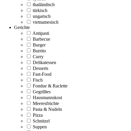
thailändisch
türkisch
ungarisch
vietnamesisch
Gerichte
Antipasti
Barbecue
Burger
Burrito
Curry
Delikatessen
Desserts
Fast-Food
Fisch
Fondue & Raclette
Gegrilltes
Hausmannskost
Meeresfrüchte
Pasta & Nudeln
Pizza
Schnitzel
Suppen