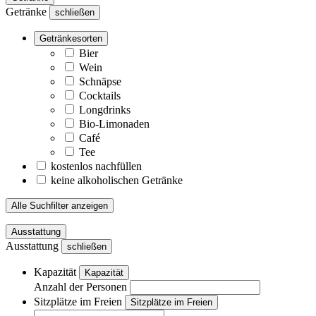
Getränke
schließen
Getränkesorten
Bier
Wein
Schnäpse
Cocktails
Longdrinks
Bio-Limonaden
Café
Tee
kostenlos nachfüllen
keine alkoholischen Getränke
Alle Suchfilter anzeigen
Ausstattung
Ausstattung
schließen
Kapazität
Kapazität
Anzahl der Personen
Sitzplätze im Freien
Sitzplätze im Freien