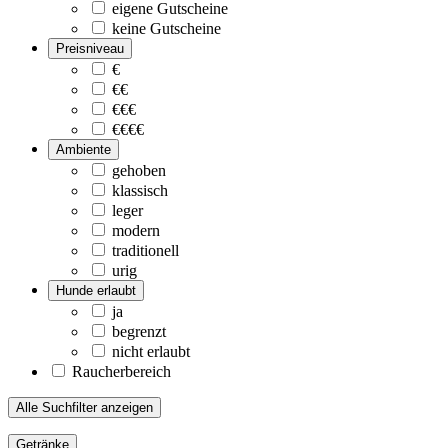
eigene Gutscheine
keine Gutscheine
Preisniveau
€
€€
€€€
€€€€
Ambiente
gehoben
klassisch
leger
modern
traditionell
urig
Hunde erlaubt
ja
begrenzt
nicht erlaubt
Raucherbereich
Alle Suchfilter anzeigen
Getränke