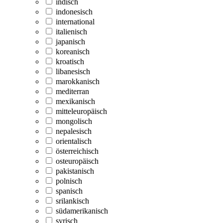
indisch
indonesisch
international
italienisch
japanisch
koreanisch
kroatisch
libanesisch
marokkanisch
mediterran
mexikanisch
mitteleuropäisch
mongolisch
nepalesisch
orientalisch
österreichisch
osteuropäisch
pakistanisch
polnisch
spanisch
srilankisch
südamerikanisch
syrisch