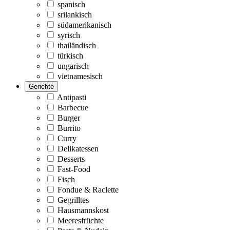
spanisch
srilankisch
südamerikanisch
syrisch
thailändisch
türkisch
ungarisch
vietnamesisch
Gerichte
Antipasti
Barbecue
Burger
Burrito
Curry
Delikatessen
Desserts
Fast-Food
Fisch
Fondue & Raclette
Gegrilltes
Hausmannskost
Meeresfrüchte