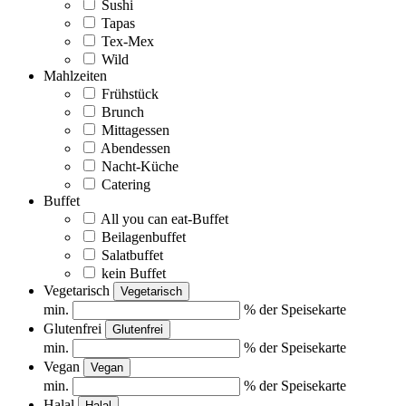
Sushi
Tapas
Tex-Mex
Wild
Mahlzeiten
Frühstück
Brunch
Mittagessen
Abendessen
Nacht-Küche
Catering
Buffet
All you can eat-Buffet
Beilagenbuffet
Salatbuffet
kein Buffet
Vegetarisch
Vegetarisch
min.
% der Speisekarte
Glutenfrei
Glutenfrei
min.
% der Speisekarte
Vegan
Vegan
min.
% der Speisekarte
Halal
Halal