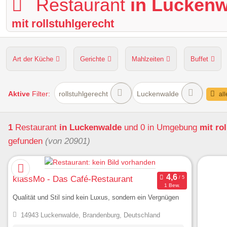
Restaurant
in Lucken
mit rollstuhlgerecht
Art der Küche
Gerichte
Mahlzeiten
Buffet
Hunde erlaubt
Kapazität
Sitzplätze im Freien
Aktive
Filter:
rollstuhlgerecht
Luckenwalde
all
1
Restaurant
in Luckenwalde
und 0 in Umgebung
mit ro
gefunden
(von 20901)
klassMo - Das Café-Restaurant
1 Bew.
Qualität und Stil sind kein Luxus, sondern ein Vergnügen
14943 Luckenwalde, Brandenburg, Deutschland