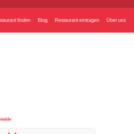
taurant finden
Blog
Restaurant eintragen
Über uns
walde