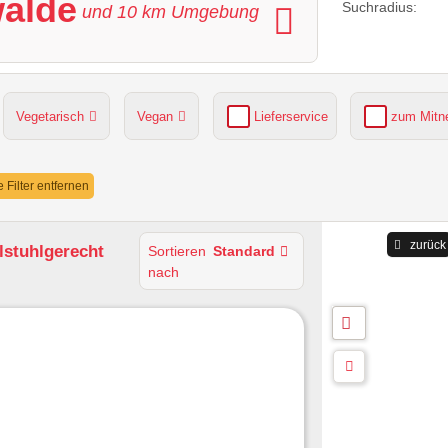
walde
Suchradius:
und
10
km Umgebung
Vegetarisch
Vegan
Lieferservice
zum Mit
grüner Gastgarten
Parkplätze verfügbar
e Filter entfernen
zurück
llstuhlgerecht
Sortieren
Standard
nach