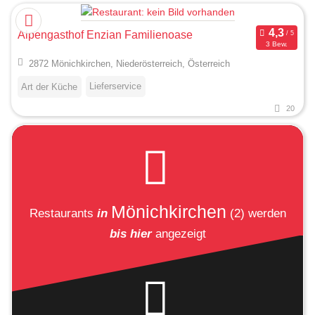
Alpengasthof Enzian Familienoase
3 Bew.
2872 Mönichkirchen, Niederösterreich, Österreich
Lieferservice
Art der Küche
20
Mönichkirchen
Restaurants
in
(2)
werden
bis hier
angezeigt