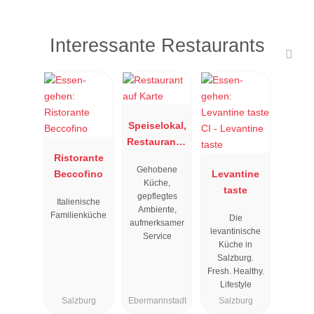
Interessante Restaurants
Speiselokal,
Restaurant "
Ristorante
Resengoerg
Gehobene
Beccofino
"
Levantine
Küche,
taste
gepflegtes
Italienische
Ambiente,
Familienküche
Die
aufmerksamer
levantinische
Service
Küche in
Salzburg.
Fresh. Healthy.
Lifestyle
Salzburg
Ebermannstadt
Salzburg