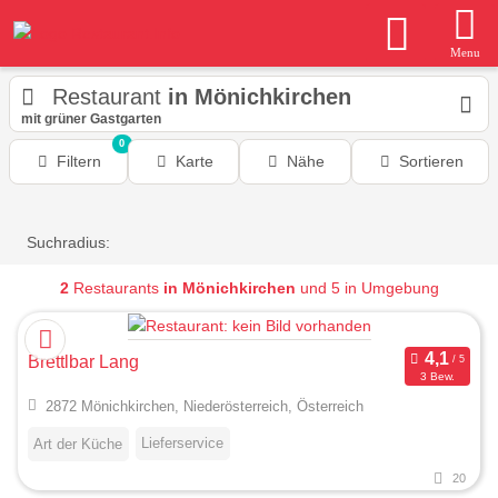
Menu
Restaurant
in Mönichkirchen
mit grüner Gastgarten
0
Filtern
Karte
Nähe
Sortieren
Suchradius:
2
Restaurants
in Mönichkirchen
und 5 in Umgebung
Brettlbar Lang
3 Bew.
2872 Mönichkirchen, Niederösterreich, Österreich
Lieferservice
Art der Küche
20