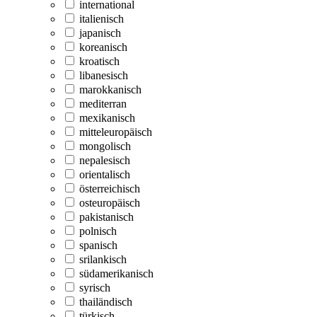
international
italienisch
japanisch
koreanisch
kroatisch
libanesisch
marokkanisch
mediterran
mexikanisch
mitteleuropäisch
mongolisch
nepalesisch
orientalisch
österreichisch
osteuropäisch
pakistanisch
polnisch
spanisch
srilankisch
südamerikanisch
syrisch
thailändisch
türkisch