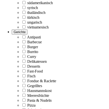
südamerikanisch
syrisch
thailändisch
türkisch
ungarisch
vietnamesisch
Gerichte
Antipasti
Barbecue
Burger
Burrito
Curry
Delikatessen
Desserts
Fast-Food
Fisch
Fondue & Raclette
Gegrilltes
Hausmannskost
Meeresfrüchte
Pasta & Nudeln
Pizza