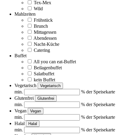
Tex-Mex
Wild
Mahlzeiten
Frühstück
Brunch
Mittagessen
Abendessen
Nacht-Küche
Catering
Buffet
All you can eat-Buffet
Beilagenbuffet
Salatbuffet
kein Buffet
Vegetarisch
Vegetarisch
min.
% der Speisekarte
Glutenfrei
Glutenfrei
min.
% der Speisekarte
Vegan
Vegan
min.
% der Speisekarte
Halal
Halal
min.
% der Speisekarte