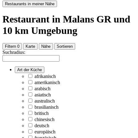
Restaurants in meiner Nähe
Restaurant
in Malans GR
und
10
km Umgebung
Filtern
0
Karte
Nähe
Sortieren
Suchradius:
Art der Küche
afrikanisch
amerikanisch
arabisch
asiatisch
australisch
brasilianisch
britisch
chinesisch
deutsch
europäisch
französisch