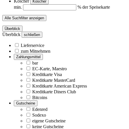
Koscher
Koscher
min.
% der Speisekarte
Alle Suchfilter anzeigen
Überblick
Überblick
schließen
Lieferservice
zum Mitnehmen
Zahlungsmittel
bar
EC-Karte, Maestro
Kreditkarte Visa
Kreditkarte MasterCard
Kreditkarte American Express
Kreditkarte Diners Club
Bitcoins
Gutscheine
Edenred
Sodexo
eigene Gutscheine
keine Gutscheine