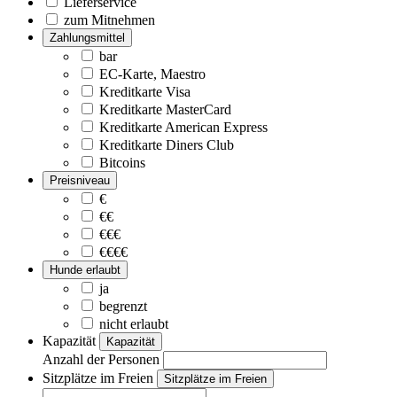
Lieferservice
zum Mitnehmen
Zahlungsmittel
bar
EC-Karte, Maestro
Kreditkarte Visa
Kreditkarte MasterCard
Kreditkarte American Express
Kreditkarte Diners Club
Bitcoins
Preisniveau
€
€€
€€€
€€€€
Hunde erlaubt
ja
begrenzt
nicht erlaubt
Kapazität
Kapazität
Anzahl der Personen
Sitzplätze im Freien
Sitzplätze im Freien