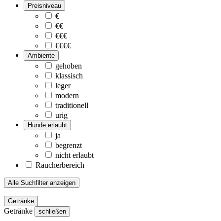
Preisniveau
€
€€
€€€
€€€€
Ambiente
gehoben
klassisch
leger
modern
traditionell
urig
Hunde erlaubt
ja
begrenzt
nicht erlaubt
Raucherbereich
Alle Suchfilter anzeigen
Getränke
Getränke
schließen