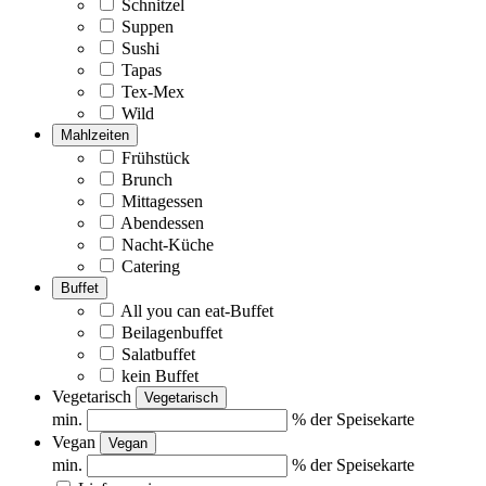
Schnitzel
Suppen
Sushi
Tapas
Tex-Mex
Wild
Mahlzeiten
Frühstück
Brunch
Mittagessen
Abendessen
Nacht-Küche
Catering
Buffet
All you can eat-Buffet
Beilagenbuffet
Salatbuffet
kein Buffet
Vegetarisch
Vegetarisch
min.
% der Speisekarte
Vegan
Vegan
min.
% der Speisekarte