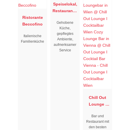
Speiselokal,
Restaurant "
Ristorante
Resengoerg
Gehobene
Beccofino
"
Küche,
gepflegtes
Italienische
Ambiente,
Familienküche
aufmerksamer
Service
Chill Out
Lounge I
Cocktailbar
Bar und
Wien
Restaurant mit
den besten