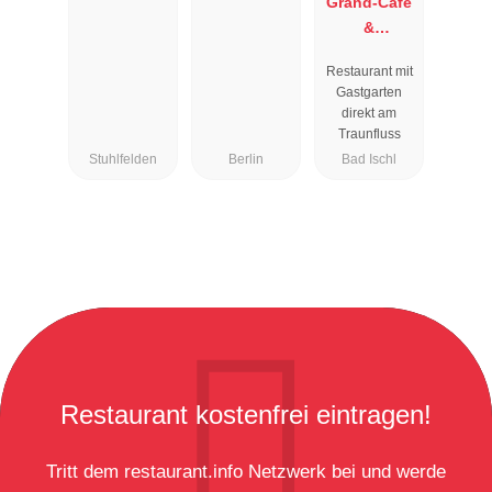
Grand-Café
&
Restaurant
Restaurant mit
Zauner
Gastgarten
Esplanade
direkt am
Traunfluss
Stuhlfelden
Berlin
Bad Ischl
Restaurant kostenfrei eintragen!
Tritt dem restaurant.info Netzwerk bei und werde