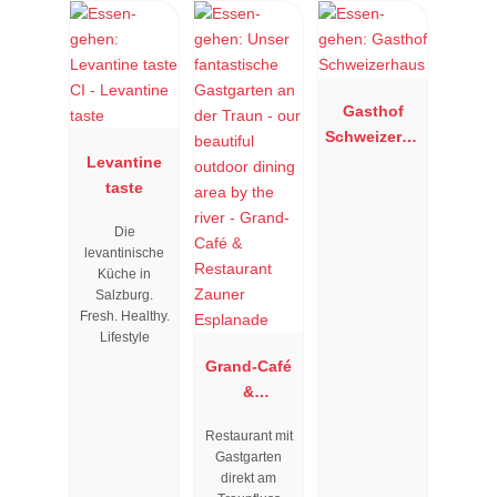
Gasthof
Schweizerha
Levantine
us
taste
Die
levantinische
Küche in
Salzburg.
Fresh. Healthy.
Lifestyle
Grand-Café
&
Restaurant
Restaurant mit
Zauner
Gastgarten
Esplanade
direkt am