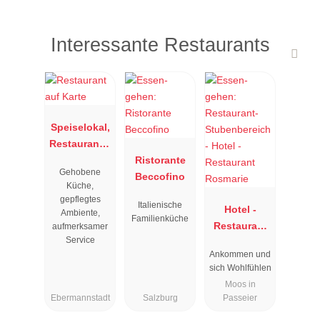
Interessante Restaurants
Speiselokal,
Restaurant "
Resengoerg
Ristorante
Gehobene
"
Beccofino
Küche,
gepflegtes
Italienische
Hotel -
Ambiente,
Familienküche
Restaurant
aufmerksamer
Service
Rosmarie
Ankommen und
sich Wohlfühlen
Moos in
Ebermannstadt
Salzburg
Passeier