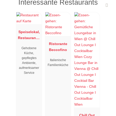
Interessante Restaurants
Speiselokal,
Restaurant "
Resengoerg
Ristorante
Gehobene
"
Beccofino
Küche,
gepflegtes
Italienische
Ambiente,
Familienküche
aufmerksamer
Service
Chill Out