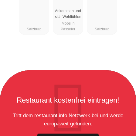
Rosmarie
Ankommen und
sich Wohlfühlen
Moos in
Salzburg
Passeier
Salzburg
Restaurant kostenfrei eintragen!
Tritt dem restaurant.info Netzwerk bei und werde
europaweit gefunden.