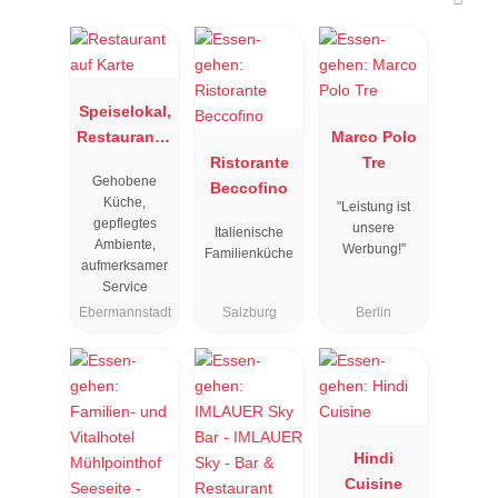
Speiselokal,
Restaurant "
Marco Polo
Resengoerg
Ristorante
Tre
Gehobene
"
Beccofino
Küche,
"Leistung ist
gepflegtes
unsere
Italienische
Ambiente,
Werbung!"
Familienküche
aufmerksamer
Service
Ebermannstadt
Salzburg
Berlin
Hindi
Cuisine