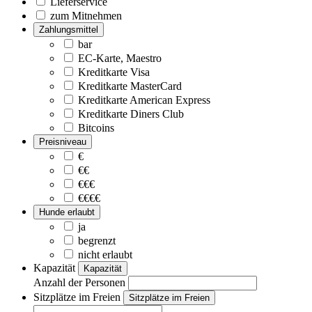
Lieferservice
zum Mitnehmen
Zahlungsmittel
bar
EC-Karte, Maestro
Kreditkarte Visa
Kreditkarte MasterCard
Kreditkarte American Express
Kreditkarte Diners Club
Bitcoins
Preisniveau
€
€€
€€€
€€€€
Hunde erlaubt
ja
begrenzt
nicht erlaubt
Kapazität
Kapazität
Anzahl der Personen
Sitzplätze im Freien
Sitzplätze im Freien