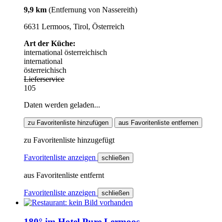
9,9 km
(Entfernung von Nassereith)
6631 Lermoos, Tirol, Österreich
Art der Küche:
international
österreichisch
international
österreichisch
Lieferservice
105
Daten werden geladen...
zu Favoritenliste hinzufügen
aus Favoritenliste entfernen
zu Favoritenliste hinzugefügt
Favoritenliste anzeigen
schließen
aus Favoritenliste entfernt
Favoritenliste anzeigen
schließen
180° im Hotel Pure Lermoos