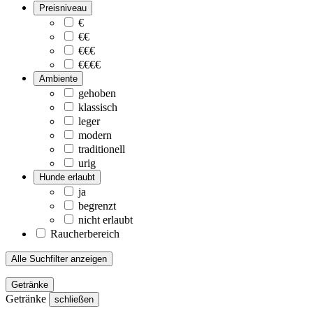
Preisniveau
€
€€
€€€
€€€€
Ambiente
gehoben
klassisch
leger
modern
traditionell
urig
Hunde erlaubt
ja
begrenzt
nicht erlaubt
Raucherbereich
Alle Suchfilter anzeigen
Getränke
Getränke
schließen