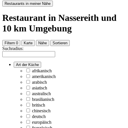
Restaurants in meiner Nähe
Restaurant
in Nassereith
und
10
km Umgebung
Filtern
0
Karte
Nähe
Sortieren
Suchradius:
Art der Küche
afrikanisch
amerikanisch
arabisch
asiatisch
australisch
brasilianisch
britisch
chinesisch
deutsch
europäisch
französisch