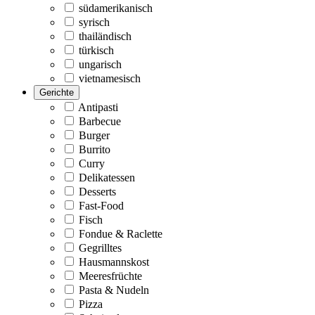
südamerikanisch
syrisch
thailändisch
türkisch
ungarisch
vietnamesisch
Gerichte
Antipasti
Barbecue
Burger
Burrito
Curry
Delikatessen
Desserts
Fast-Food
Fisch
Fondue & Raclette
Gegrilltes
Hausmannskost
Meeresfrüchte
Pasta & Nudeln
Pizza