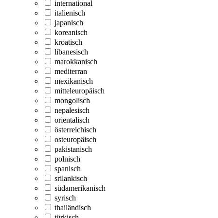
international
italienisch
japanisch
koreanisch
kroatisch
libanesisch
marokkanisch
mediterran
mexikanisch
mitteleuropäisch
mongolisch
nepalesisch
orientalisch
österreichisch
osteuropäisch
pakistanisch
polnisch
spanisch
srilankisch
südamerikanisch
syrisch
thailändisch
türkisch