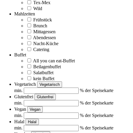
Tex-Mex
Wild
Mahlzeiten
Frühstück
Brunch
Mittagessen
Abendessen
Nacht-Küche
Catering
Buffet
All you can eat-Buffet
Beilagenbuffet
Salatbuffet
kein Buffet
Vegetarisch
Vegetarisch
min.
% der Speisekarte
Glutenfrei
Glutenfrei
min.
% der Speisekarte
Vegan
Vegan
min.
% der Speisekarte
Halal
Halal
min.
% der Speisekarte