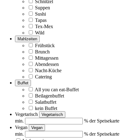
Schnitzel
Suppen
Sushi
Tapas
Tex-Mex
Wild
Mahlzeiten
Frühstück
Brunch
Mittagessen
Abendessen
Nacht-Küche
Catering
Buffet
All you can eat-Buffet
Beilagenbuffet
Salatbuffet
kein Buffet
Vegetarisch
Vegetarisch
min.
% der Speisekarte
Vegan
Vegan
min.
% der Speisekarte