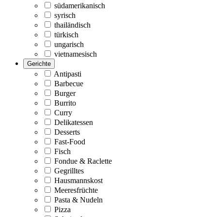
südamerikanisch
syrisch
thailändisch
türkisch
ungarisch
vietnamesisch
Gerichte
Antipasti
Barbecue
Burger
Burrito
Curry
Delikatessen
Desserts
Fast-Food
Fisch
Fondue & Raclette
Gegrilltes
Hausmannskost
Meeresfrüchte
Pasta & Nudeln
Pizza