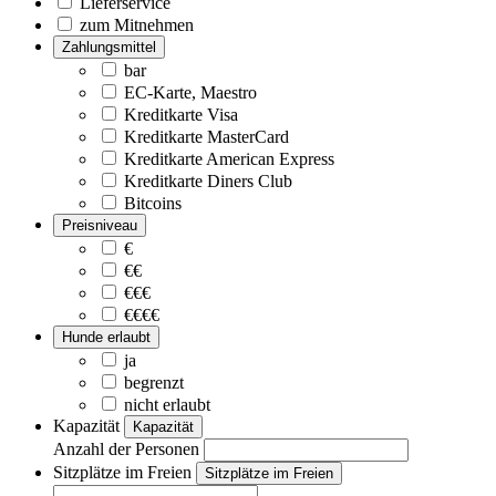
Lieferservice
zum Mitnehmen
Zahlungsmittel
bar
EC-Karte, Maestro
Kreditkarte Visa
Kreditkarte MasterCard
Kreditkarte American Express
Kreditkarte Diners Club
Bitcoins
Preisniveau
€
€€
€€€
€€€€
Hunde erlaubt
ja
begrenzt
nicht erlaubt
Kapazität
Kapazität
Anzahl der Personen
Sitzplätze im Freien
Sitzplätze im Freien