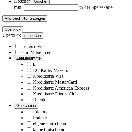
Koscher
Koscher
min.
% der Speisekarte
Alle Suchfilter anzeigen
Überblick
Überblick
schließen
Lieferservice
zum Mitnehmen
Zahlungsmittel
bar
EC-Karte, Maestro
Kreditkarte Visa
Kreditkarte MasterCard
Kreditkarte American Express
Kreditkarte Diners Club
Bitcoins
Gutscheine
Edenred
Sodexo
eigene Gutscheine
keine Gutscheine