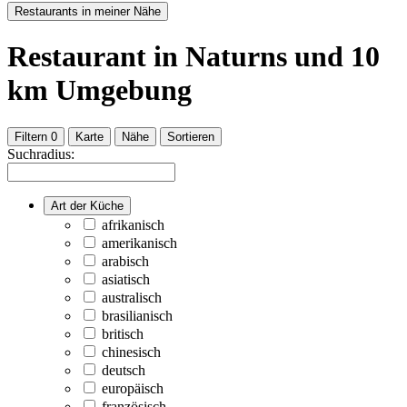
Restaurants in meiner Nähe
Restaurant
in Naturns
und
10
km Umgebung
Filtern
0
Karte
Nähe
Sortieren
Suchradius:
Art der Küche
afrikanisch
amerikanisch
arabisch
asiatisch
australisch
brasilianisch
britisch
chinesisch
deutsch
europäisch
französisch