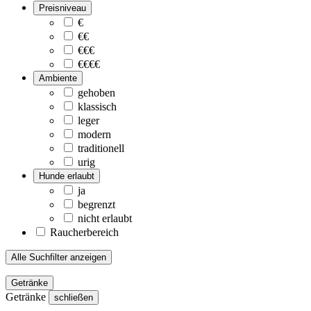
Preisniveau
€
€€
€€€
€€€€
Ambiente
gehoben
klassisch
leger
modern
traditionell
urig
Hunde erlaubt
ja
begrenzt
nicht erlaubt
Raucherbereich
Alle Suchfilter anzeigen
Getränke
Getränke
schließen