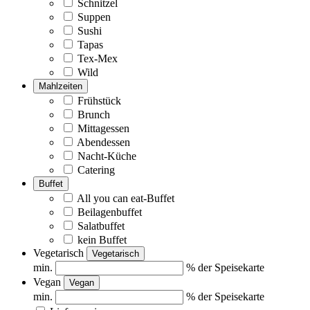
Schnitzel
Suppen
Sushi
Tapas
Tex-Mex
Wild
Mahlzeiten
Frühstück
Brunch
Mittagessen
Abendessen
Nacht-Küche
Catering
Buffet
All you can eat-Buffet
Beilagenbuffet
Salatbuffet
kein Buffet
Vegetarisch
Vegetarisch
min.
% der Speisekarte
Vegan
Vegan
min.
% der Speisekarte