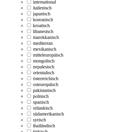
international
italienisch
japanisch
koreanisch
kroatisch
libanesisch
marokkanisch
mediterran
mexikanisch
mitteleuropäisch
mongolisch
nepalesisch
orientalisch
österreichisch
osteuropäisch
pakistanisch
polnisch
spanisch
srilankisch
südamerikanisch
syrisch
thailändisch
türkisch