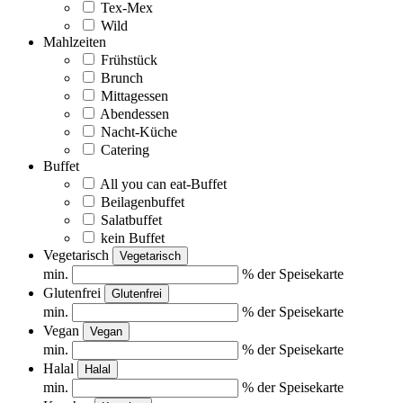
Tex-Mex
Wild
Mahlzeiten
Frühstück
Brunch
Mittagessen
Abendessen
Nacht-Küche
Catering
Buffet
All you can eat-Buffet
Beilagenbuffet
Salatbuffet
kein Buffet
Vegetarisch
Vegetarisch
min.
% der Speisekarte
Glutenfrei
Glutenfrei
min.
% der Speisekarte
Vegan
Vegan
min.
% der Speisekarte
Halal
Halal
min.
% der Speisekarte