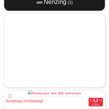
Nenzing
um
(1)
Wirtshaus Kohldampf
3 Bew.