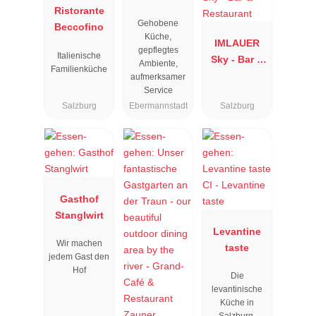
Ristorante
Resengoerg
Gehobene
Beccofino
"
Küche,
IMLAUER
gepflegtes
Italienische
Sky - Bar &
Ambiente,
Familienküche
Restaurant
aufmerksamer
Service
Salzburg
Ebermannstadt
Salzburg
Gasthof
Stanglwirt
Levantine
Wir machen
taste
jedem Gast den
Hof
Die
levantinische
Küche in
Salzburg.