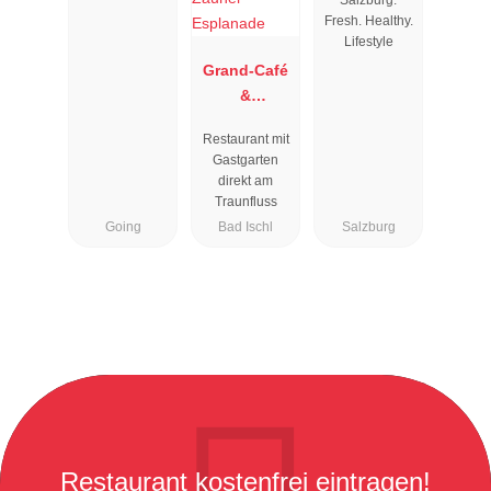
Fresh. Healthy.
Lifestyle
Grand-Café
&
Restaurant
Restaurant mit
Zauner
Gastgarten
Esplanade
direkt am
Traunfluss
Going
Bad Ischl
Salzburg
Restaurant kostenfrei eintragen!