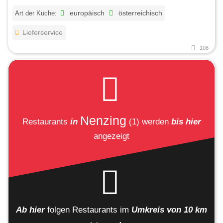
Art der Küche:
europäisch
österreichisch
Lieferservice
108
Nenzing
Restaurants
in
(1)
werden
bis hier
angezeigt
Ab hier
folgen
Restaurants
im
Umkreis von 10 km