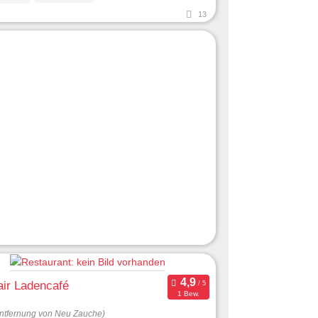
13
air Ladencafé
1 Bew.
ntfernung von Neu Zauche)