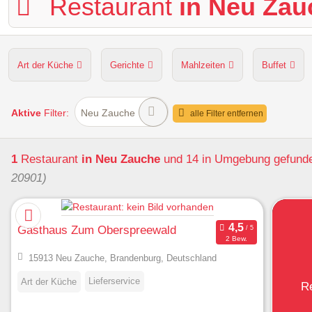
Restaurant
in Neu Zau
Art der Küche
Gerichte
Mahlzeiten
Buffet
Hunde erlaubt
Kapazität
Sitzplätze im Freien
Aktive
Filter:
Neu Zauche
alle Filter entfernen
1
Restaurant
in Neu Zauche
und 14 in Umgebung
gefund
20901)
Gasthaus Zum Oberspreewald
2 Bew.
15913 Neu Zauche, Brandenburg, Deutschland
Lieferservice
Art der Küche
R