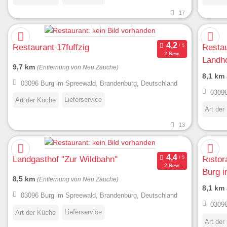
17
Restaurant 17fuffzig
Resta
2 Bew.
Landho
9,7 km
(Entfernung von Neu Zauche)
8,1 km
03096 Burg im Spreewald, Brandenburg, Deutschland
03096
Lieferservice
Art der Küche
Art der
13
Landgasthof "Zur Wildbahn"
Ristor
2 Bew.
Burg 
8,5 km
(Entfernung von Neu Zauche)
8,1 km
03096 Burg im Spreewald, Brandenburg, Deutschland
03096
Lieferservice
Art der Küche
Art der