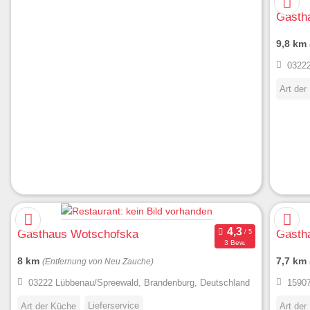
Gasth
9,8 km
03222
Art der
Gasthaus Wotschofska
Gasth
3 Bew.
8 km
7,7 km
(Entfernung von Neu Zauche)
03222 Lübbenau/Spreewald, Brandenburg, Deutschland
15907
Lieferservice
Art der Küche
Art der