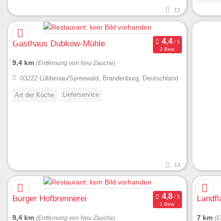
13
Gasthaus Dubkow-Mühle
2 Bew.
9,4 km
(Entfernung von Neu Zauche)
03222 Lübbenau/Spreewald, Brandenburg, Deutschland
Lieferservice
Art der Küche
13
Burger Hofbrennerei
Landfl
1 Bew.
9,4 km
7 km
(Entfernung von Neu Zauche)
(E