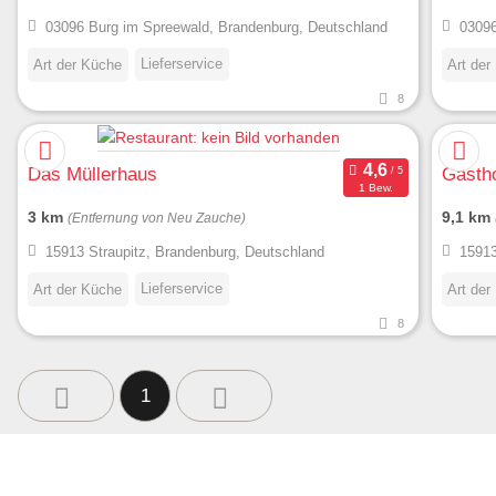
03096 Burg im Spreewald, Brandenburg, Deutschland
03096
Lieferservice
Art der Küche
Art der
8
Das Müllerhaus
Gasth
1 Bew.
3 km
9,1 km
(Entfernung von Neu Zauche)
15913 Straupitz, Brandenburg, Deutschland
15913
Lieferservice
Art der Küche
Art der
8
1