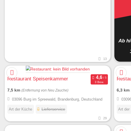
Ab h
13
Restaurant Speisenkammer
Restau
3 Bew.
7,5 km
6,3 km
(Entfernung von Neu Zauche)
03096 Burg im Spreewald, Brandenburg, Deutschland
03096
Art der Küche
Lieferservice
Art der
29