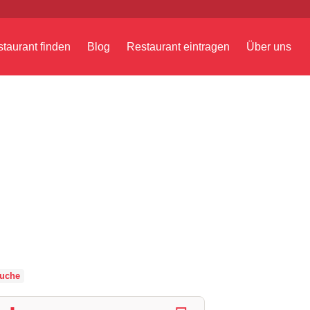
taurant finden
Blog
Restaurant eintragen
Über uns
uche