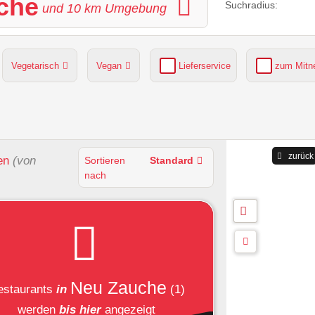
che
Suchradius:
und
10
km Umgebung
Vegetarisch
Vegan
Lieferservice
zum Mit
grüner Gastgarten
Parkplätze verfügbar
zurück
en
(von
Sortieren
Standard
nach
Neu Zauche
estaurants
in
(1)
werden
bis hier
angezeigt