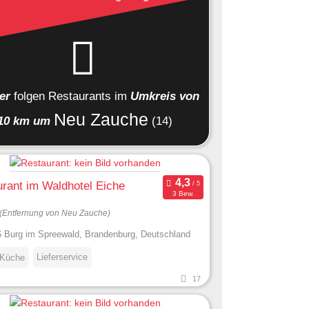
ier
folgen
Restaurants
im
Umkreis von
Neu Zauche
10 km um
(14)
rant im Waldhotel Eiche
3 Bew.
(Entfernung von Neu Zauche)
 Burg im Spreewald, Brandenburg, Deutschland
Lieferservice
 Küche
17