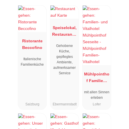
Speiselokal,
Restaurant "
Ristorante
Resengoerg
Gehobene
Beccofino
"
Küche,
gepflegtes
Italienische
Ambiente,
Familienküche
aufmerksamer
Service
Mühlpointho
f Familien-
Vitalhotel
mit allen Sinnen
erleben
Salzburg
Ebermannstadt
Lofer