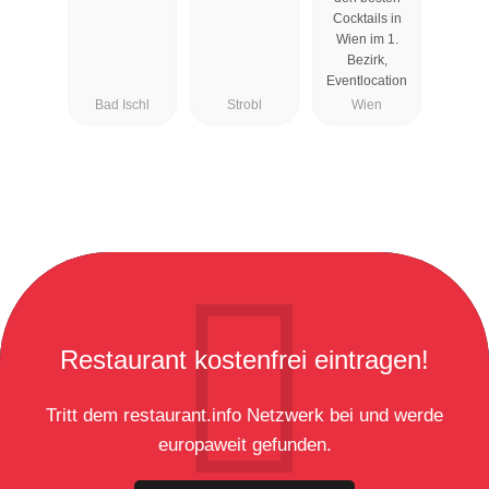
Cocktails in
Wien im 1.
Bezirk,
Eventlocation
Bad Ischl
Strobl
Wien
Restaurant kostenfrei eintragen!
Tritt dem restaurant.info Netzwerk bei und werde
europaweit gefunden.