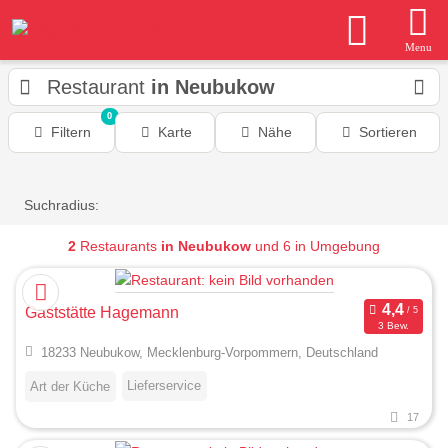
Menu
Restaurant
in Neubukow
0
Filtern
Karte
Nähe
Sortieren
Suchradius:
2
Restaurants
in Neubukow
und 6 in Umgebung
Gaststätte Hagemann
3 Bew.
18233 Neubukow, Mecklenburg-Vorpommern, Deutschland
Lieferservice
Art der Küche
17