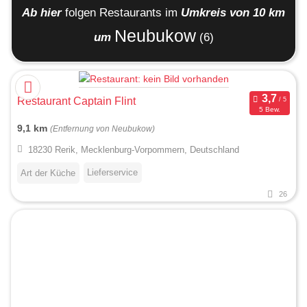
Ab hier
folgen
Restaurants
im
Umkreis von 10 km
Neubukow
um
(6)
Restaurant Captain Flint
5 Bew.
9,1 km
(Entfernung von Neubukow)
18230 Rerik, Mecklenburg-Vorpommern, Deutschland
Lieferservice
Art der Küche
26