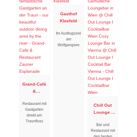
Gasthof
Kleefeld
Ihr Ausflugsziel
am
Wolfgangsee
Grand-Café
&
Restaurant
Restaurant mit
Zauner
Chill Out
Gastgarten
Esplanade
Lounge I
direkt am
Cocktailbar
Traunfluss
Bar und
Wien
Restaurant mit
den besten