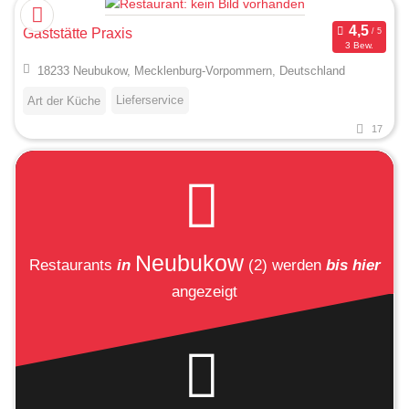
Gaststätte Praxis
3 Bew.
18233 Neubukow, Mecklenburg-Vorpommern, Deutschland
Lieferservice
Art der Küche
17
Neubukow
Restaurants
in
(2)
werden
bis hier
angezeigt