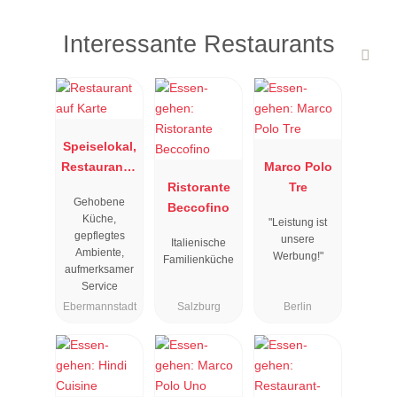
Interessante Restaurants
Speiselokal,
Restaurant "
Marco Polo
Resengoerg
Ristorante
Tre
Gehobene
"
Beccofino
Küche,
"Leistung ist
gepflegtes
unsere
Italienische
Ambiente,
Werbung!"
Familienküche
aufmerksamer
Service
Ebermannstadt
Salzburg
Berlin