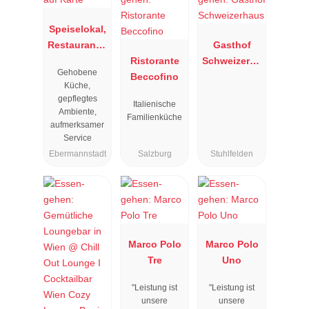
Speiselokal,
Restaurant "
Gasthof
Resengoerg
Ristorante
Schweizerha
Gehobene
"
Beccofino
us
Küche,
gepflegtes
Italienische
Ambiente,
Familienküche
aufmerksamer
Service
Ebermannstadt
Salzburg
Stuhlfelden
Marco Polo
Marco Polo
Tre
Uno
"Leistung ist
"Leistung ist
unsere
unsere