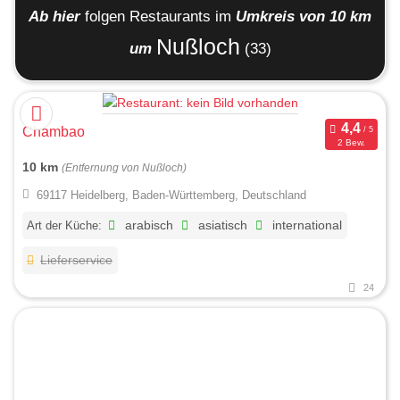
Ab hier
folgen
Restaurants
im
Umkreis von 10 km
Nußloch
um
(33)
Chambao
2 Bew.
10 km
(Entfernung von Nußloch)
69117 Heidelberg, Baden-Württemberg, Deutschland
Art der Küche:
arabisch
asiatisch
international
Lieferservice
24