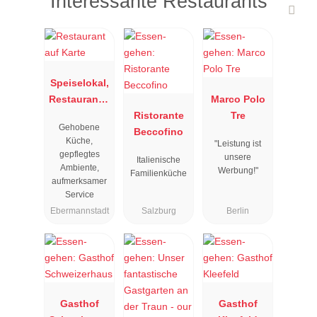
Interessante Restaurants
Speiselokal,
Restaurant "
Marco Polo
Resengoerg
Ristorante
Tre
Gehobene
"
Beccofino
Küche,
"Leistung ist
gepflegtes
unsere
Italienische
Ambiente,
Werbung!"
Familienküche
aufmerksamer
Service
Ebermannstadt
Salzburg
Berlin
Gasthof
Gasthof