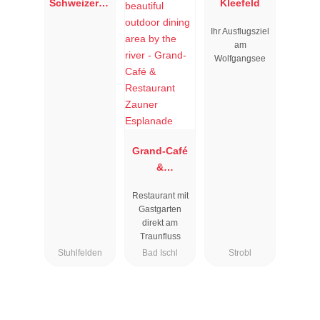
Schweizerha
Kleefeld
us
Ihr Ausflugsziel
am
Wolfgangsee
Grand-Café
&
Restaurant
Restaurant mit
Zauner
Gastgarten
Esplanade
direkt am
Traunfluss
Stuhlfelden
Bad Ischl
Strobl