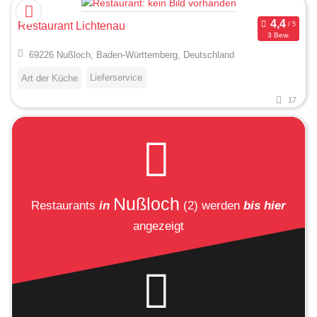
Restaurant Lichtenau
3 Bew.
69226 Nußloch, Baden-Württemberg, Deutschland
Lieferservice
Art der Küche
17
Nußloch
Restaurants
in
(2)
werden
bis hier
angezeigt