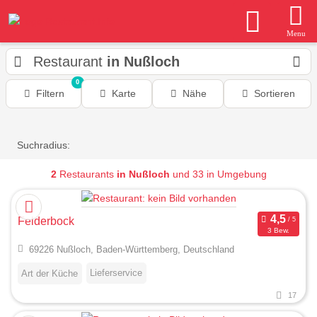
Menu
Restaurant
in Nußloch
0
Filtern
Karte
Nähe
Sortieren
Suchradius:
2
Restaurants
in Nußloch
und 33 in Umgebung
Felderbock
3 Bew.
69226 Nußloch, Baden-Württemberg, Deutschland
Lieferservice
Art der Küche
17