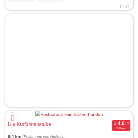
17
Die Kurfürstenstube
3 Bew.
9,4 km
(Entfernung von Nußloch)