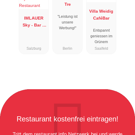
Tre
Villa Weidig
"Leistung ist
IMLAUER
CaféBar
unsere
Sky - Bar &
Werbung!"
Entspannt
Restaurant
geniessen im
Grünem
Salzburg
Berlin
Saalfeld
Restaurant kostenfrei eintragen!
Tritt dem restaurant.info Netzwerk bei und werde