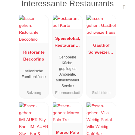
Interessante Restaurants
Speiselokal,
Restaurant "
Gasthof
Ristorante
Resengoerg
Schweizerha
Gehobene
Beccofino
"
us
Küche,
gepflegtes
Italienische
Ambiente,
Familienküche
aufmerksamer
Service
Salzburg
Ebermannstadt
Stuhlfelden
Marco Polo