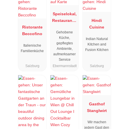
Speiselokal,
Restaurant "
Hindi
Ristorante
Resengoerg
Cuisine
Gehobene
Beccofino
"
Küche,
Indian Natural
gepflegtes
Kitchen and
Italienische
Ambiente,
Fusion Kitchen
Familienküche
aufmerksamer
Service
Salzburg
Ebermannstadt
Salzburg
Gasthof
Stanglwirt
Wir machen
jedem Gast den