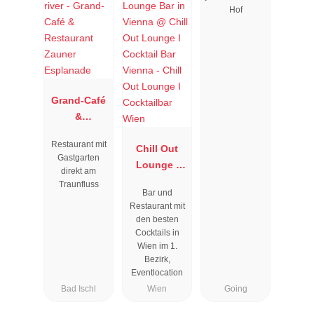
Hof
Grand-Café
&
Restaurant
Restaurant mit
Zauner
Chill Out
Gastgarten
Esplanade
Lounge I
direkt am
Cocktailbar
Traunfluss
Bar und
Wien
Restaurant mit
den besten
Cocktails in
Wien im 1.
Bezirk,
Eventlocation
Bad Ischl
Wien
Going