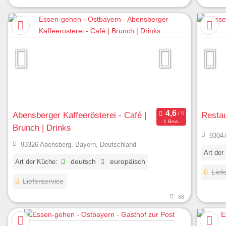
Abensberger Kaffeerösterei - Café |
Resta
1 Bew.
Brunch | Drinks
93047
93326 Abensberg, Bayern, Deutschland
Art der
Art der Küche:
deutsch
europäisch
Lief
Lieferservice
88