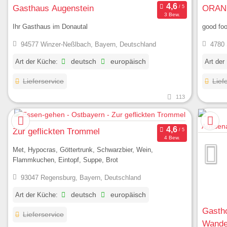
Gasthaus Augenstein
ORANG
3 Bew.
Ihr Gasthaus im Donautal
good fo
94577 Winzer-Neßlbach, Bayern, Deutschland
4780 
Art der Küche:
deutsch
europäisch
Art der
Lieferservice
Lief
113
Zur geflickten Trommel
4 Bew.
Met, Hypocras, Göttertrunk, Schwarzbier, Wein,
Flammkuchen, Eintopf, Suppe, Brot
93047 Regensburg, Bayern, Deutschland
Art der Küche:
deutsch
europäisch
Gastho
Lieferservice
Wande