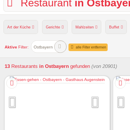
Restaurant
in Ostbaye
Art der Küche
Gerichte
Mahlzeiten
Buffet
Hunde erlaubt
Kapazität
Sitzplätze im Freien
Aktive
Filter:
Ostbayern
alle Filter entfernen
13
Restaurants
in Ostbayern
gefunden
(von 20901)