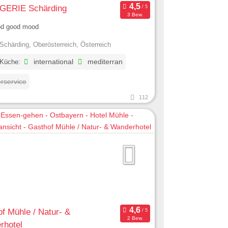
ERIE Schärding
3 Bew.
od good mood
Schärding, Oberösterreich, Österreich
 Küche:
international
mediterran
erservice
112
f Mühle / Natur- &
2 Bew.
rhotel