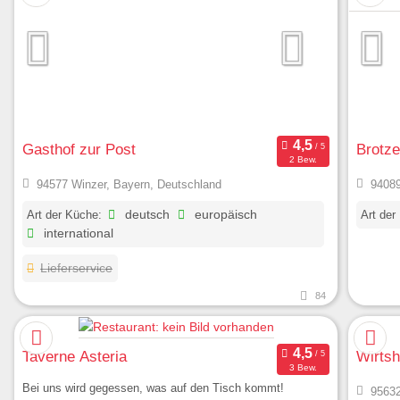
Gasthof zur Post
Brotze
2 Bew.
94577 Winzer, Bayern, Deutschland
94089
Art der Küche:
deutsch
europäisch
Art der
international
Lieferservice
84
Taverne Asteria
Wirts
3 Bew.
Bei uns wird gegessen, was auf den Tisch kommt!
95632