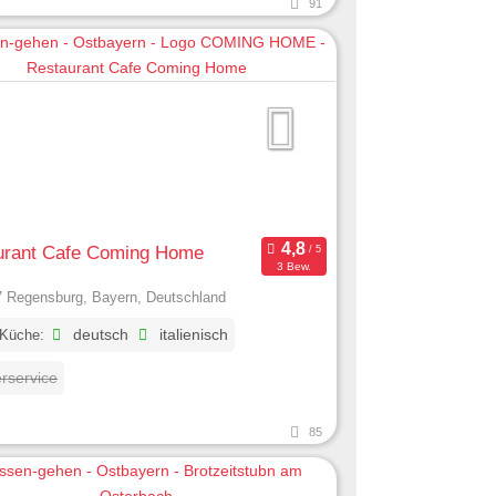
91
urant Cafe Coming Home
3 Bew.
 Regensburg, Bayern, Deutschland
 Küche:
deutsch
italienisch
erservice
85