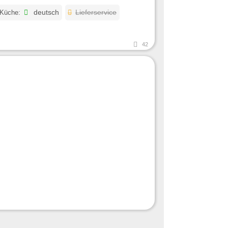
 Küche:
deutsch
Lieferservice
42