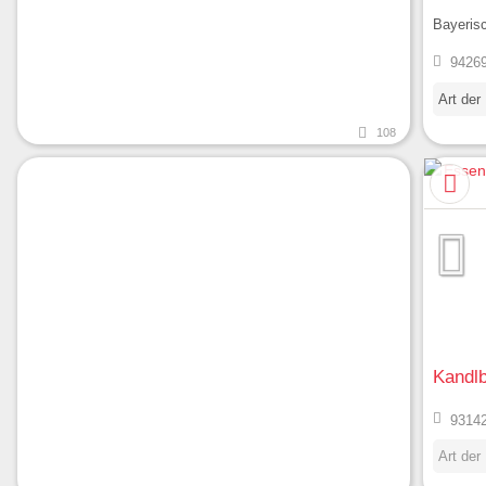
Bayeris
94269
Art der
108
Kandl
93142
Art der