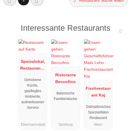
Restaurant Suche teilen
Interessante Restaurants
Speiselokal,
Restaurant "
Resengoerg
Ristorante
Gehobene
"
Beccofino
Küche,
Fischrestaur
gepflegtes
Italienische
ant Kaj
Ambiente,
Familienküche
aufmerksamer
Dalmatinisches
Service
Spezialitäten
Restaurant
Ebermannstadt
Salzburg
Wien