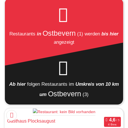
Ostbevern
Restaurants
in
(1)
werden
bis hier
angezeigt
Ab hier
folgen
Restaurants
im
Umkreis von 10 km
Ostbevern
um
(3)
Gasthaus Plocksaugust
4 Bew.