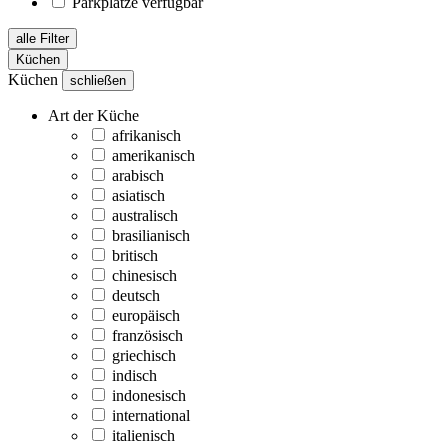
Parkplätze verfügbar
alle Filter
Küchen
Küchen
schließen
Art der Küche
afrikanisch
amerikanisch
arabisch
asiatisch
australisch
brasilianisch
britisch
chinesisch
deutsch
europäisch
französisch
griechisch
indisch
indonesisch
international
italienisch