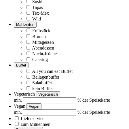
Sushi
Tapas
Tex-Mex
Wild
Mahlzeiten
Frühstück
Brunch
Mittagessen
Abendessen
Nacht-Küche
Catering
Buffet
All you can eat-Buffet
Beilagenbuffet
Salatbuffet
kein Buffet
Vegetarisch
Vegetarisch
min.
% der Speisekarte
Vegan
Vegan
min.
% der Speisekarte
Lieferservice
zum Mitnehmen