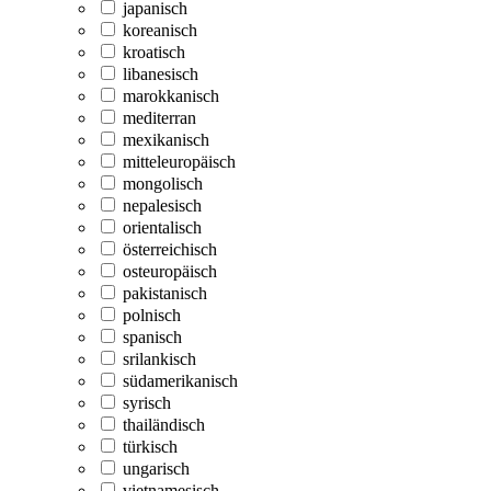
japanisch
koreanisch
kroatisch
libanesisch
marokkanisch
mediterran
mexikanisch
mitteleuropäisch
mongolisch
nepalesisch
orientalisch
österreichisch
osteuropäisch
pakistanisch
polnisch
spanisch
srilankisch
südamerikanisch
syrisch
thailändisch
türkisch
ungarisch
vietnamesisch