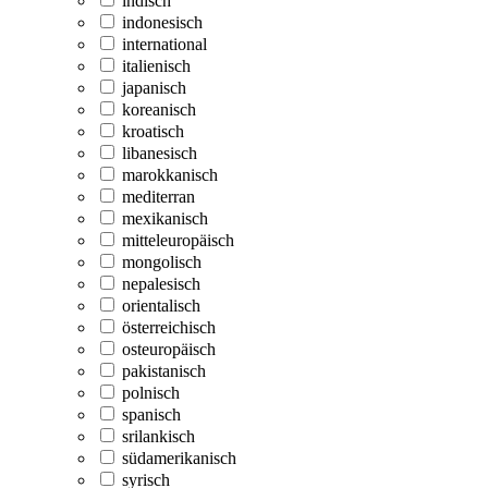
indisch
indonesisch
international
italienisch
japanisch
koreanisch
kroatisch
libanesisch
marokkanisch
mediterran
mexikanisch
mitteleuropäisch
mongolisch
nepalesisch
orientalisch
österreichisch
osteuropäisch
pakistanisch
polnisch
spanisch
srilankisch
südamerikanisch
syrisch