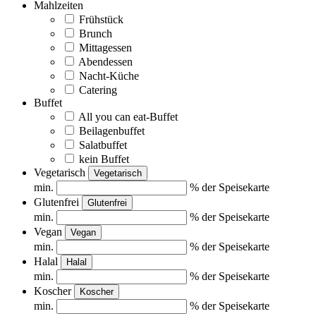
Mahlzeiten
Frühstück
Brunch
Mittagessen
Abendessen
Nacht-Küche
Catering
Buffet
All you can eat-Buffet
Beilagenbuffet
Salatbuffet
kein Buffet
Vegetarisch
Vegetarisch
min.
% der Speisekarte
Glutenfrei
Glutenfrei
min.
% der Speisekarte
Vegan
Vegan
min.
% der Speisekarte
Halal
Halal
min.
% der Speisekarte
Koscher
Koscher
min.
% der Speisekarte