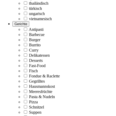
thailändisch
türkisch
ungarisch
vietnamesisch
Gerichte
Antipasti
Barbecue
Burger
Burrito
Curry
Delikatessen
Desserts
Fast-Food
Fisch
Fondue & Raclette
Gegrilltes
Hausmannskost
Meeresfrüchte
Pasta & Nudeln
Pizza
Schnitzel
Suppen