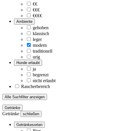
€€
€€€
€€€€
Ambiente
gehoben
klassisch
leger
modern
traditionell
urig
Hunde erlaubt
ja
begrenzt
nicht erlaubt
Raucherbereich
Alle Suchfilter anzeigen
Getränke
Getränke
schließen
Getränkesorten
Bier