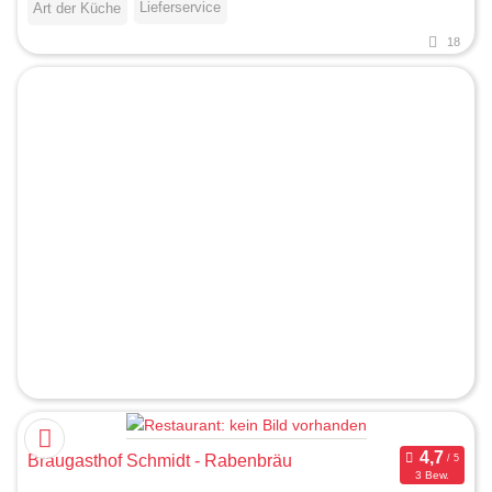
Lieferservice
Art der Küche
18
Braugasthof Schmidt - Rabenbräu
3 Bew.