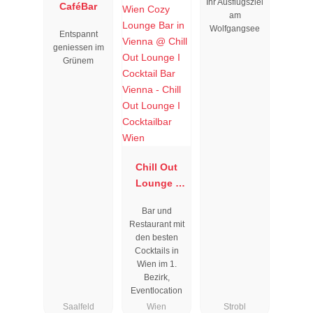
Ihr Ausflugsziel
CaféBar
am
Wolfgangsee
Entspannt
geniessen im
Grünem
Chill Out
Lounge I
Cocktailbar
Bar und
Wien
Restaurant mit
den besten
Cocktails in
Wien im 1.
Bezirk,
Eventlocation
Saalfeld
Wien
Strobl