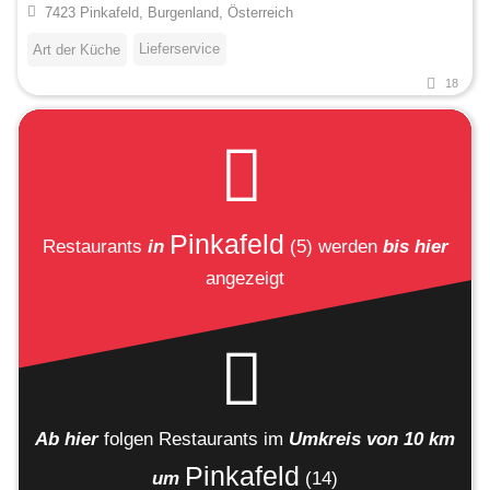
7423 Pinkafeld, Burgenland, Österreich
Lieferservice
Art der Küche
18
Pinkafeld
Restaurants
in
(5)
werden
bis hier
angezeigt
Ab hier
folgen
Restaurants
im
Umkreis von 10 km
Pinkafeld
um
(14)