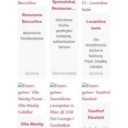
Speiselokal,
Restaurant "
Ristorante
Resengoerg
Gehobene
Beccofino
"
Levantine
Küche,
taste
gepflegtes
Italienische
Ambiente,
Familienküche
Die
aufmerksamer
levantinische
Service
Küche in
Salzburg.
Fresh. Healthy.
Lifestyle
Salzburg
Ebermannstadt
Salzburg
Gasthof
Kleefeld
Villa Weidig