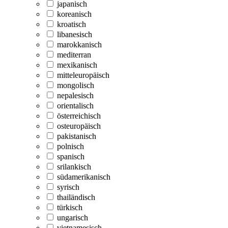
japanisch
koreanisch
kroatisch
libanesisch
marokkanisch
mediterran
mexikanisch
mitteleuropäisch
mongolisch
nepalesisch
orientalisch
österreichisch
osteuropäisch
pakistanisch
polnisch
spanisch
srilankisch
südamerikanisch
syrisch
thailändisch
türkisch
ungarisch
vietnamesisch