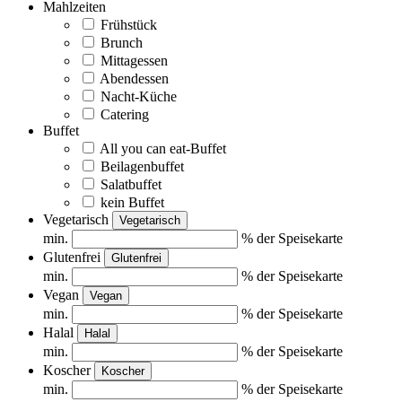
Mahlzeiten
Frühstück
Brunch
Mittagessen
Abendessen
Nacht-Küche
Catering
Buffet
All you can eat-Buffet
Beilagenbuffet
Salatbuffet
kein Buffet
Vegetarisch
Vegetarisch
min.
% der Speisekarte
Glutenfrei
Glutenfrei
min.
% der Speisekarte
Vegan
Vegan
min.
% der Speisekarte
Halal
Halal
min.
% der Speisekarte
Koscher
Koscher
min.
% der Speisekarte