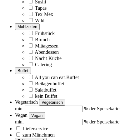
Sushi
Tapas
Tex-Mex
Wild
Mahlzeiten
Frühstück
Brunch
Mittagessen
Abendessen
Nacht-Küche
Catering
Buffet
All you can eat-Buffet
Beilagenbuffet
Salatbuffet
kein Buffet
Vegetarisch
Vegetarisch
min.
% der Speisekarte
Vegan
Vegan
min.
% der Speisekarte
Lieferservice
zum Mitnehmen