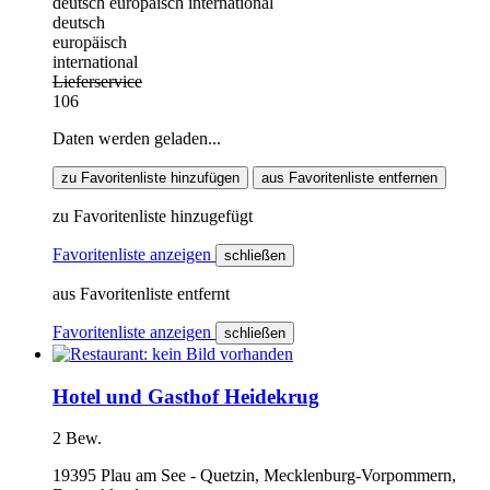
deutsch
europäisch
international
deutsch
europäisch
international
Lieferservice
106
Daten werden geladen...
zu Favoritenliste hinzufügen
aus Favoritenliste entfernen
zu Favoritenliste hinzugefügt
Favoritenliste anzeigen
schließen
aus Favoritenliste entfernt
Favoritenliste anzeigen
schließen
Hotel und Gasthof Heidekrug
2 Bew.
19395 Plau am See - Quetzin, Mecklenburg-Vorpommern,