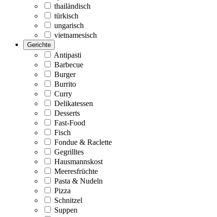
thailändisch
türkisch
ungarisch
vietnamesisch
Gerichte
Antipasti
Barbecue
Burger
Burrito
Curry
Delikatessen
Desserts
Fast-Food
Fisch
Fondue & Raclette
Gegrilltes
Hausmannskost
Meeresfrüchte
Pasta & Nudeln
Pizza
Schnitzel
Suppen