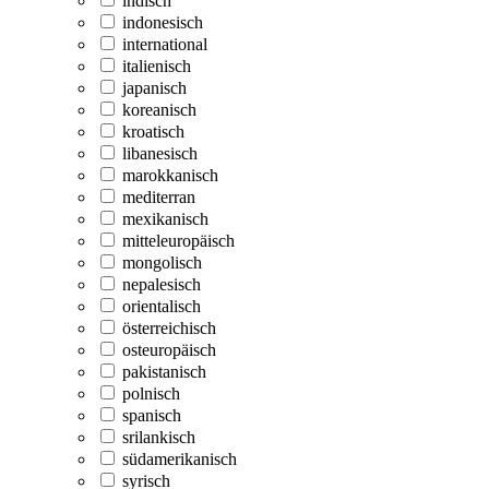
indisch
indonesisch
international
italienisch
japanisch
koreanisch
kroatisch
libanesisch
marokkanisch
mediterran
mexikanisch
mitteleuropäisch
mongolisch
nepalesisch
orientalisch
österreichisch
osteuropäisch
pakistanisch
polnisch
spanisch
srilankisch
südamerikanisch
syrisch