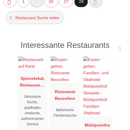
1
...
26
27
28
Restaurant Suche teilen
Interessante Restaurants
Speiselokal,
Restaurant "
Resengoerg
Ristorante
Gehobene
"
Beccofino
Küche,
gepflegtes
Italienische
Ambiente,
Familienküche
aufmerksamer
Service
Mühlpointho