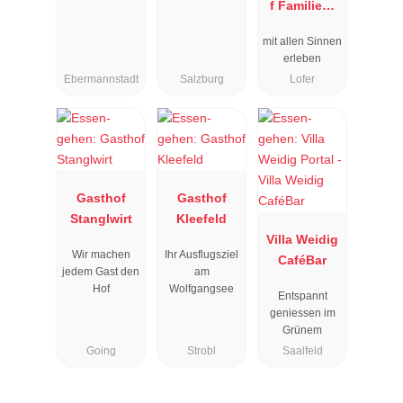
f Familien-
Vitalhotel
mit allen Sinnen
erleben
Ebermannstadt
Salzburg
Lofer
Gasthof
Gasthof
Stanglwirt
Kleefeld
Villa Weidig
Wir machen
Ihr Ausflugsziel
CaféBar
jedem Gast den
am
Hof
Wolfgangsee
Entspannt
geniessen im
Grünem
Going
Strobl
Saalfeld