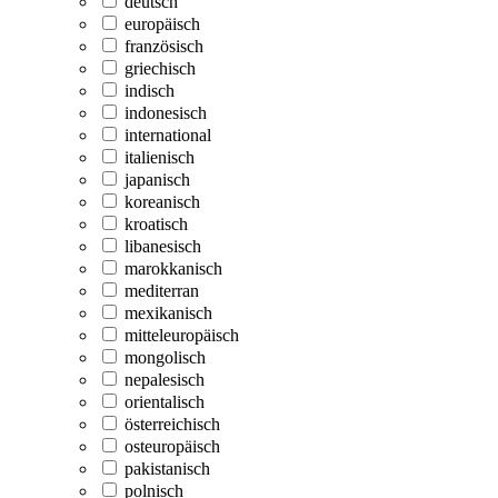
deutsch
europäisch
französisch
griechisch
indisch
indonesisch
international
italienisch
japanisch
koreanisch
kroatisch
libanesisch
marokkanisch
mediterran
mexikanisch
mitteleuropäisch
mongolisch
nepalesisch
orientalisch
österreichisch
osteuropäisch
pakistanisch
polnisch