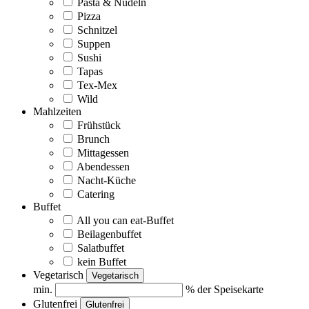
Pasta & Nudeln
Pizza
Schnitzel
Suppen
Sushi
Tapas
Tex-Mex
Wild
Mahlzeiten
Frühstück
Brunch
Mittagessen
Abendessen
Nacht-Küche
Catering
Buffet
All you can eat-Buffet
Beilagenbuffet
Salatbuffet
kein Buffet
Vegetarisch
Vegetarisch
min.
% der Speisekarte
Glutenfrei
Glutenfrei