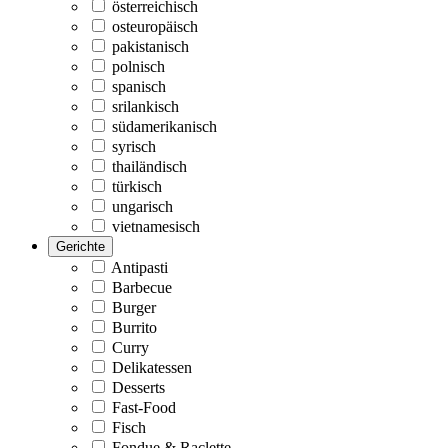
österreichisch
osteuropäisch
pakistanisch
polnisch
spanisch
srilankisch
südamerikanisch
syrisch
thailändisch
türkisch
ungarisch
vietnamesisch
Gerichte
Antipasti
Barbecue
Burger
Burrito
Curry
Delikatessen
Desserts
Fast-Food
Fisch
Fondue & Raclette