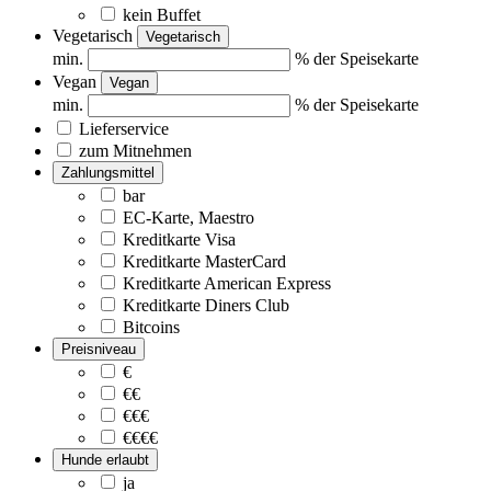
kein Buffet
Vegetarisch
Vegetarisch
min.
% der Speisekarte
Vegan
Vegan
min.
% der Speisekarte
Lieferservice
zum Mitnehmen
Zahlungsmittel
bar
EC-Karte, Maestro
Kreditkarte Visa
Kreditkarte MasterCard
Kreditkarte American Express
Kreditkarte Diners Club
Bitcoins
Preisniveau
€
€€
€€€
€€€€
Hunde erlaubt
ja