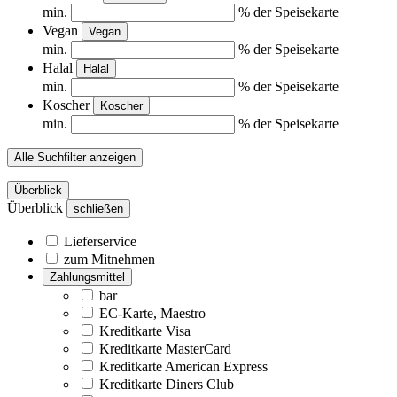
min.
% der Speisekarte
Vegan
Vegan
min.
% der Speisekarte
Halal
Halal
min.
% der Speisekarte
Koscher
Koscher
min.
% der Speisekarte
Alle Suchfilter anzeigen
Überblick
Überblick
schließen
Lieferservice
zum Mitnehmen
Zahlungsmittel
bar
EC-Karte, Maestro
Kreditkarte Visa
Kreditkarte MasterCard
Kreditkarte American Express
Kreditkarte Diners Club