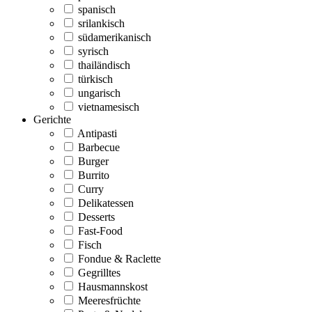
spanisch
srilankisch
südamerikanisch
syrisch
thailändisch
türkisch
ungarisch
vietnamesisch
Gerichte
Antipasti
Barbecue
Burger
Burrito
Curry
Delikatessen
Desserts
Fast-Food
Fisch
Fondue & Raclette
Gegrilltes
Hausmannskost
Meeresfrüchte