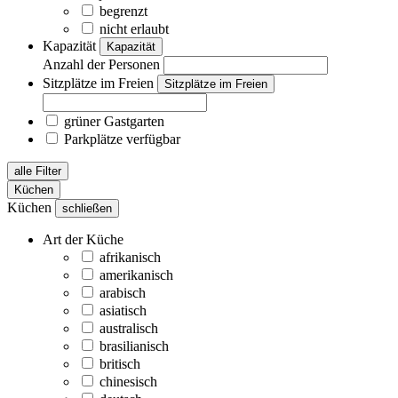
begrenzt
nicht erlaubt
Kapazität
Kapazität
Anzahl der Personen
Sitzplätze im Freien
Sitzplätze im Freien
grüner Gastgarten
Parkplätze verfügbar
alle Filter
Küchen
Küchen
schließen
Art der Küche
afrikanisch
amerikanisch
arabisch
asiatisch
australisch
brasilianisch
britisch
chinesisch