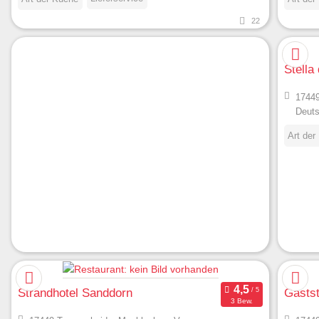
22
Stella 
17449
Deuts
Art der
Strandhotel Sanddorn
Gastst
3 Bew.