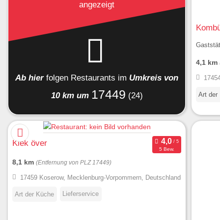
angezeigt
Kombü
Gaststät
4,1 km
Ab hier
folgen
Restaurants
im
Umkreis von
17454
17449
Art der
10 km um
(24)
Kiek över
5 Bew.
8,1 km
(Entfernung von PLZ 17449)
17459 Koserow, Mecklenburg-Vorpommern, Deutschland
Lieferservice
Art der Küche