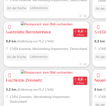
17459 Koserow, Mecklenburg-Vorpommern, Deutschland
Deuts
Lieferservice
Art der Küche
Art der
22
Gaststätte Bernsteinhexe
STEGh
4 Bew.
9,8 km
8,3 km
(Entfernung von PLZ 17449)
17459 Koserow, Mecklenburg-Vorpommern, Deutschland
17440
Lieferservice
Art der Küche
Art der
22
Fischkiste Zinnowitz
Neuen
4 Bew.
3,2 km
6 km
(Entfernung von PLZ 17449)
(E
17454 Zinnowitz, Mecklenburg-Vorpommern,
17440
Deutschland
Art der