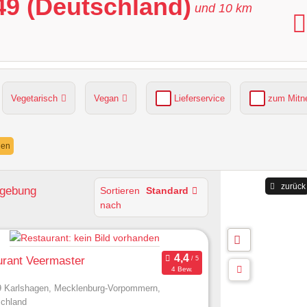
49 (Deutschland)
und
10
km
Vegetarisch
Vegan
Lieferservice
zum Mit
grüner Gastgarten
Parkplätze verfügbar
nen
zurück
mgebung
Sortieren
Standard
nach
urant Veermaster
4 Bew.
 Karlshagen, Mecklenburg-Vorpommern,
chland