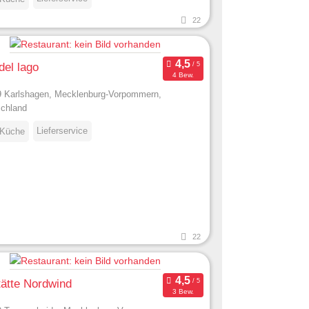
22
del lago
4 Bew.
 Karlshagen, Mecklenburg-Vorpommern,
chland
Lieferservice
 Küche
22
ätte Nordwind
3 Bew.