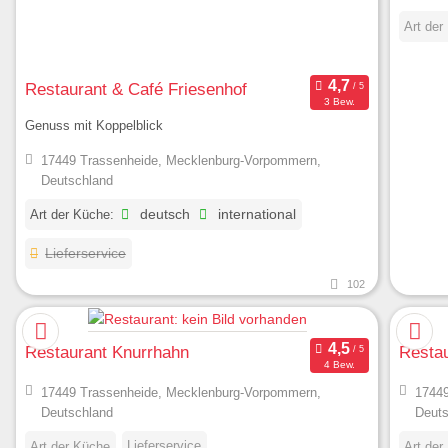
Art der
Restaurant & Café Friesenhof
3 Bew.
Genuss mit Koppelblick
17449 Trassenheide, Mecklenburg-Vorpommern,
Deutschland
Art der Küche:
deutsch
international
Lieferservice
102
Restaurant Knurrhahn
Restau
4 Bew.
17449 Trassenheide, Mecklenburg-Vorpommern,
17449
Deutschland
Deuts
Lieferservice
Art der Küche
Art der