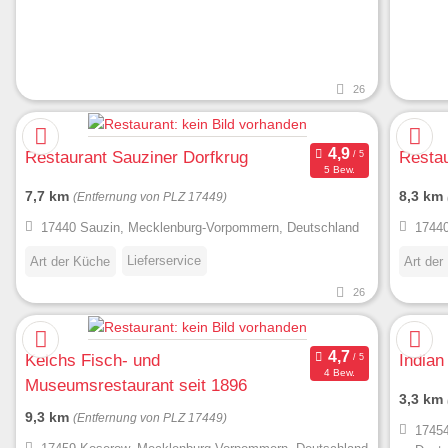
26
Restaurant Sauziner Dorfkrug
Resta
5 Bew.
7,7 km
8,3 km
(Entfernung von PLZ 17449)
17440 Sauzin, Mecklenburg-Vorpommern, Deutschland
17440
Lieferservice
Art der Küche
Art der
26
Kelchs Fisch- und
Indian 
4 Bew.
Museumsrestaurant seit 1896
3,3 km
9,3 km
(Entfernung von PLZ 17449)
17454