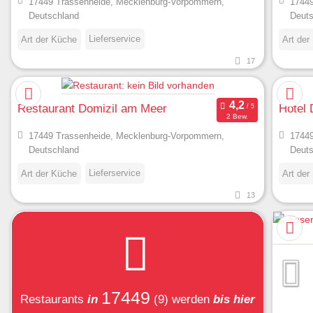
17449 Trassenheide, Mecklenburg-Vorpommern,
17449
Deutschland
Deuts
Lieferservice
Art der Küche
Art der
17
Restaurant Domizil am Meer
Hotel
2 Bew.
17449 Trassenheide, Mecklenburg-Vorpommern,
17449
Deutschland
Deuts
Lieferservice
Art der Küche
Art der
13
17449
Restaurants
in
(9)
werden
bis hier