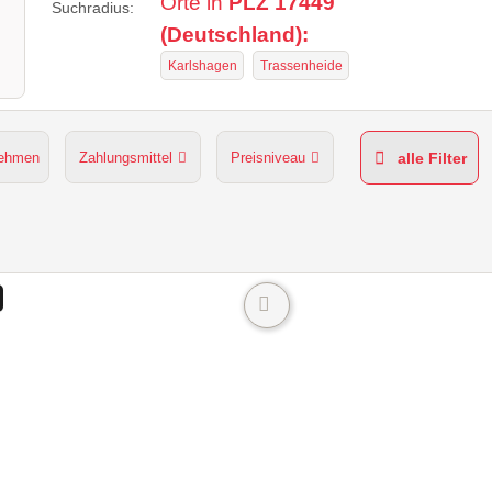
Orte in
PLZ 17449
Suchradius:
(Deutschland):
Karlshagen
Trassenheide
nehmen
Zahlungsmittel
Preisniveau
alle Filter