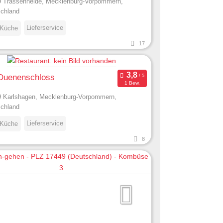
 Trassenheide, Mecklenburg-Vorpommern,
chland
Lieferservice
 Küche
17
 Duenenschloss
1 Bew.
 Karlshagen, Mecklenburg-Vorpommern,
chland
Lieferservice
 Küche
8