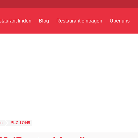
taurant finden
Blog
Restaurant eintragen
Über uns
rn
PLZ 17449