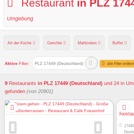
Restaurant
in PLZ 174
Umgebung
Art der Küche
Gerichte
Mahlzeiten
Buffet
Hunde erlaubt
Kapazität
Sitzplätze im Freien
Aktive
Filter:
PLZ 17449 (Deutschland)
alle Filter entfer
9
Restaurants
in PLZ 17449 (Deutschland)
und 24 in U
gefunden
(von 20901)
Resta
17449
Deuts