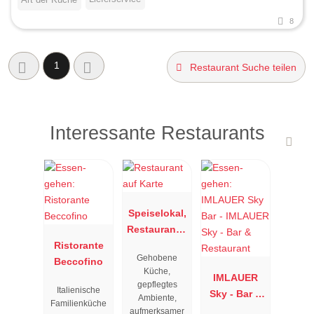
8
1
Restaurant Suche teilen
Interessante Restaurants
Speiselokal,
Restaurant "
Ristorante
Resengoerg
Gehobene
Beccofino
"
Küche,
IMLAUER
gepflegtes
Italienische
Sky - Bar &
Ambiente,
Familienküche
Restaurant
aufmerksamer