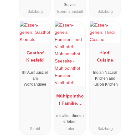
Service
Salzburg
Ebermannstadt
Salzburg
Gasthof
Hindi
Kleefeld
Cuisine
Ihr Ausflugsziel
Indian Natural
am
Kitchen and
Wolfgangsee
Fusion Kitchen
Mühlpointho
f Familien-
Vitalhotel
mit allen Sinnen
erleben
Strobl
Lofer
Salzburg