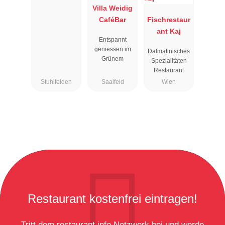
us
Villa Weidig
CaféBar
Fischrestaur
ant Kaj
Entspannt
geniessen im
Dalmatinisches
Grünem
Spezialitäten
Restaurant
Stuhlfelden
Saalfeld
Wien
Restaurant kostenfrei eintragen!
Tritt dem restaurant.info Netzwerk bei und werde