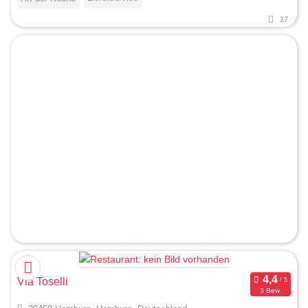
17
Via Toselli
3 Bew.