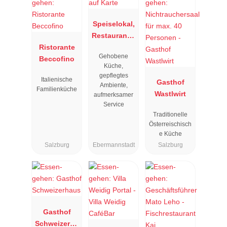
Speiselokal,
Restaurant "
Ristorante
Resengoerg
Gehobene
Beccofino
"
Küche,
gepflegtes
Italienische
Gasthof
Ambiente,
Familienküche
Wastlwirt
aufmerksamer
Service
Traditionelle
Österreischisch
e Küche
Salzburg
Ebermannstadt
Salzburg
Gasthof
Schweizerha