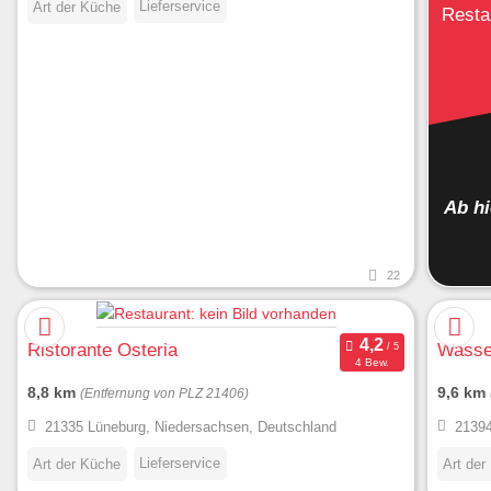
Lieferservice
Art der Küche
Resta
Ab h
22
Ristorante Osteria
Wasser
4 Bew.
8,8 km
9,6 km
(Entfernung von PLZ 21406)
21335 Lüneburg, Niedersachsen, Deutschland
21394
Lieferservice
Art der Küche
Art der