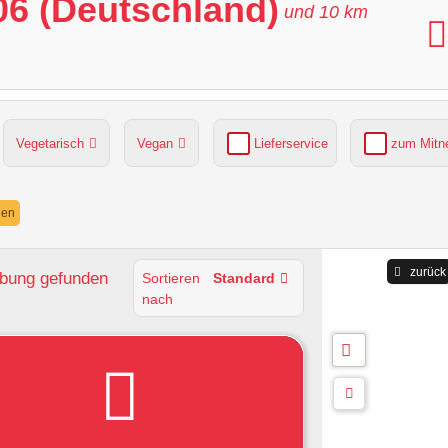
06 (Deutschland)
und
10
km
Vegetarisch
Vegan
Lieferservice
zum Mit
grüner Gastgarten
Parkplätze verfügbar
nen
zurück
ebung
gefunden
Sortieren
Standard
nach