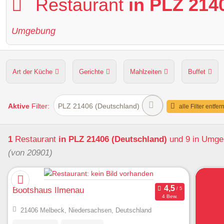
Restaurant
in PLZ 214
Umgebung
Art der Küche
Gerichte
Mahlzeiten
Buffet
Hunde erlaubt
Kapazität
Sitzplätze im Freien
Aktive
Filter:
PLZ 21406 (Deutschland)
alle Filter entfer
1
Restaurant
in PLZ 21406 (Deutschland)
und 9 in Umg
(von 20901)
Bootshaus Ilmenau
4 Bew.
21406 Melbeck, Niedersachsen, Deutschland