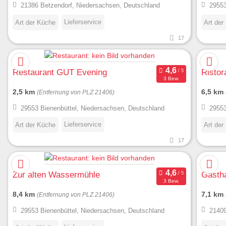
21386 Betzendorf, Niedersachsen, Deutschland
29553
Lieferservice
Art der Küche
Art der
17
Restaurant GUT Evening
Ristor
3 Bew.
2,5 km
6,5 km
(Entfernung von PLZ 21406)
29553 Bienenbüttel, Niedersachsen, Deutschland
29553
Lieferservice
Art der Küche
Art der
17
Zur alten Wassermühle
Gasth
3 Bew.
8,4 km
7,1 km
(Entfernung von PLZ 21406)
29553 Bienenbüttel, Niedersachsen, Deutschland
21409