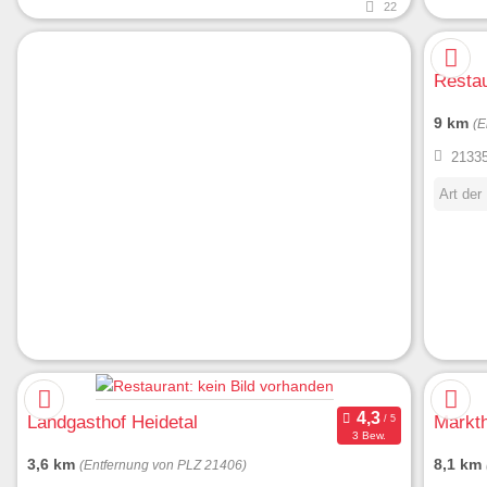
22
Resta
9 km
(E
21335
Art der
Landgasthof Heidetal
Markth
3 Bew.
3,6 km
8,1 km
(Entfernung von PLZ 21406)