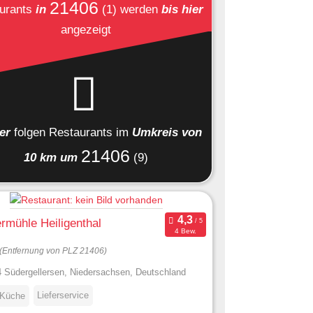
21406
urants
in
(1)
werden
bis hier
angezeigt
ier
folgen
Restaurants
im
Umkreis von
21406
10 km um
(9)
mühle Heiligenthal
4 Bew.
(Entfernung von PLZ 21406)
 Südergellersen, Niedersachsen, Deutschland
Lieferservice
 Küche