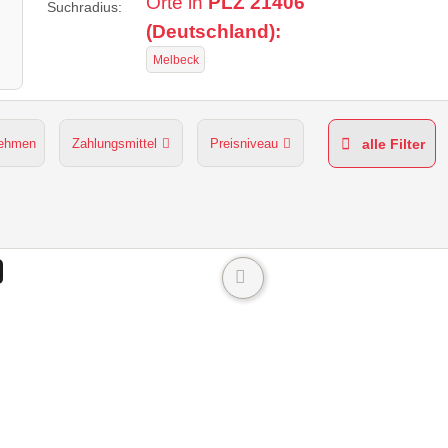
Orte in
PLZ 21406
Suchradius:
(Deutschland):
Melbeck
nehmen
Zahlungsmittel
Preisniveau
alle Filter