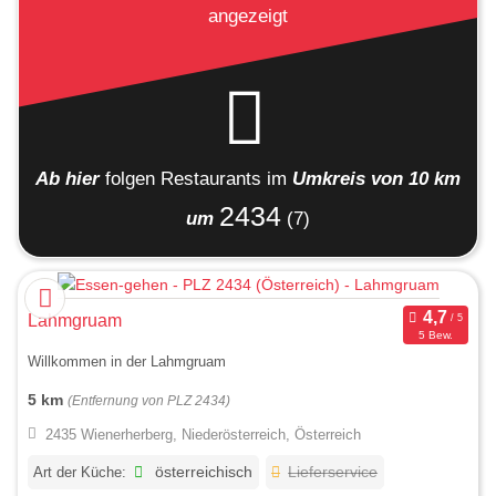
angezeigt
Ab hier
folgen
Restaurants
im
Umkreis von 10 km
2434
um
(7)
Lahmgruam
5 Bew.
Willkommen in der Lahmgruam
5 km
(Entfernung von PLZ 2434)
2435 Wienerherberg, Niederösterreich, Österreich
Art der Küche:
österreichisch
Lieferservice