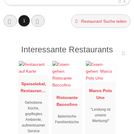
9
1
Restaurant Suche teilen
Interessante Restaurants
Speiselokal,
Restaurant "
Marco Polo
Resengoerg
Ristorante
Uno
Gehobene
"
Beccofino
Küche,
"Leistung ist
gepflegtes
unsere
Italienische
Ambiente,
Werbung!"
Familienküche
aufmerksamer
Service