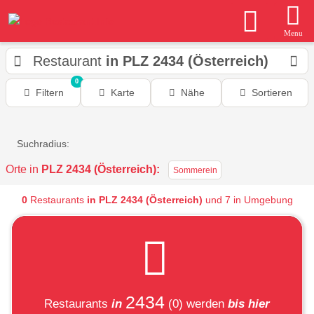
Menu
Restaurant
in PLZ 2434 (Österreich)
0
Filtern
Karte
Nähe
Sortieren
Suchradius:
Orte in
PLZ 2434 (Österreich):
Sommerein
0
Restaurants
in PLZ 2434 (Österreich)
und 7 in Umgebung
2434
Restaurants
in
(0)
werden
bis hier